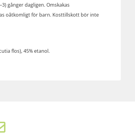
2(–3) gånger dagligen. Omskakas
 oåtkomligt för barn. Kosttillskott bör inte
tia flos), 45% etanol.