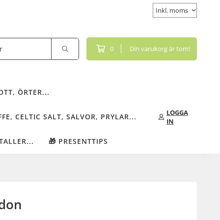
0
Din varukorg är tom!
TT, ÖRTER...
LOGGA
FE, CELTIC SALT, SALVOR, PRYLAR...
IN
TALLER...
🎁 PRESENTTIPS
edon