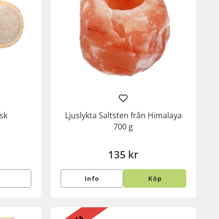
sk
Ljuslykta Saltsten från Himalaya
700 g
135 kr
Info
Köp