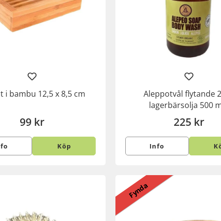
at i bambu 12,5 x 8,5 cm
Aleppotvål flytande 
lagerbärsolja 500 
99 kr
225 kr
nfo
Köp
Info
K
Fynda