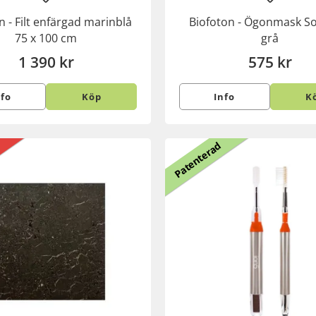
n - Filt enfärgad marinblå
Biofoton - Ögonmask S
75 x 100 cm
grå
1 390 kr
575 kr
nfo
Köp
Info
K
Patenterad