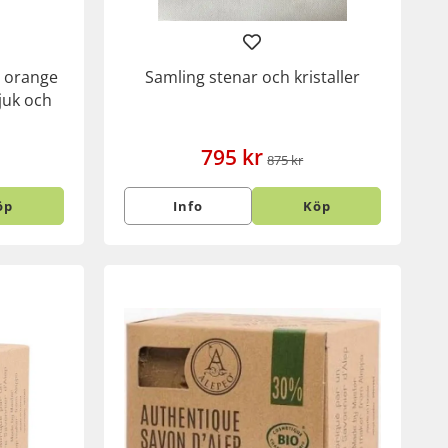
e orange
Samling stenar och kristaller
juk och
795 kr
875 kr
öp
Info
Köp