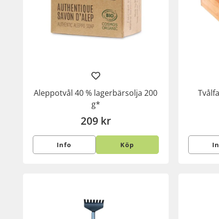
Aleppotvål 40 % lagerbärsolja 200
Tvålf
g*
209 kr
Info
Köp
I