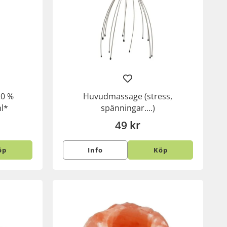
20 %
Huvudmassage (stress,
ml*
spänningar....)
49 kr
öp
Info
Köp