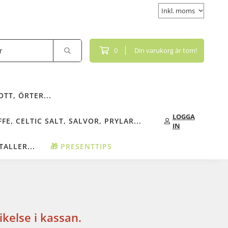
0
Din varukorg är tom!
TT, ÖRTER...
LOGGA
FE, CELTIC SALT, SALVOR, PRYLAR...
IN
TALLER...
🎁 PRESENTTIPS
kelse i kassan.