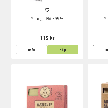
Shungit Elite 95 %
Sh
115 kr
Info
Köp
I