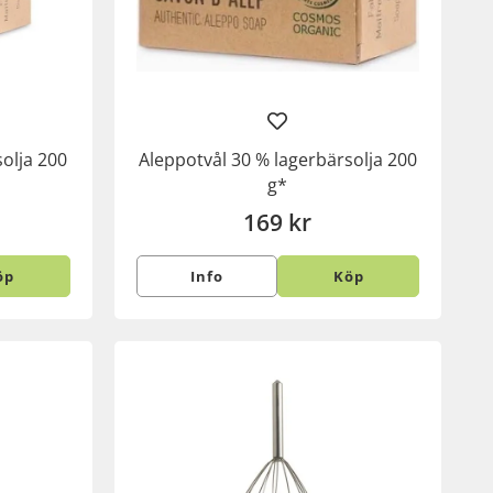
olja 200
Aleppotvål 30 % lagerbärsolja 200
g*
169 kr
öp
Info
Köp