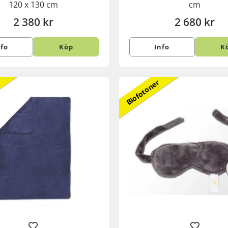
120 x 130 cm
cm
2 380 kr
2 680 kr
nfo
Köp
Info
K
Biofotoner