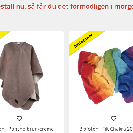
ställ nu, så får du det förmodligen i morg
Biofotoner
on - Poncho brun/creme
Biofoton - Filt Chakra 20