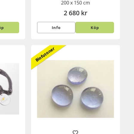
200 x 150 cm
2 680 kr
öp
Info
Köp
Biofotoner