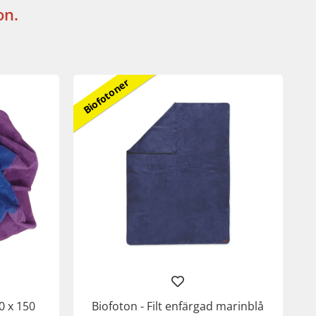
on.
Biofotoner
0 x 150
Biofoton - Filt enfärgad marinblå