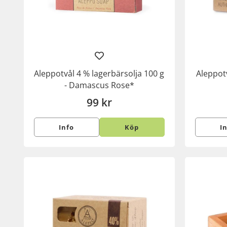
Aleppotvål 4 % lagerbärsolja 100 g
Aleppot
- Damascus Rose*
99 kr
Info
Köp
I