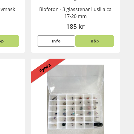
ovmask
Biofoton - 3 glasstenar ljuslila ca
17-20 mm
185 kr
öp
Info
Köp
Fynda