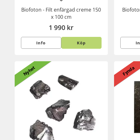
Biofoton - Filt enfärgad creme 150
Biofoto
x 100 cm
1 990 kr
Info
Köp
I
Nyhet
Fynda