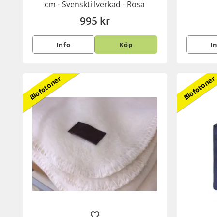
cm - Svensktillverkad - Rosa
995 kr
Info
Köp
I
Biofotoner
Biofotoner