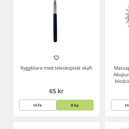
Ryggkliare med teleskopiskt skaft
Massag
Akupun
blodci
65 kr
Info
Köp
I