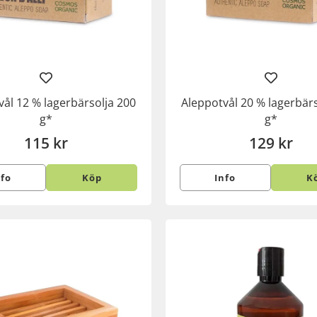
vål 12 % lagerbärsolja 200
Aleppotvål 20 % lagerbärs
g*
g*
115 kr
129 kr
nfo
Köp
Info
K