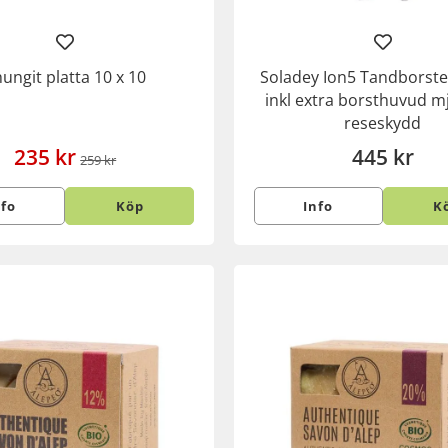
ungit platta 10 x 10
Soladey Ion5 Tandborst
inkl extra borsthuvud m
reseskydd
235 kr
445 kr
259 kr
nfo
Köp
Info
K