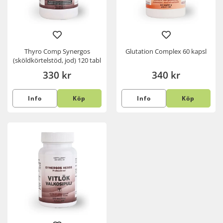
Thyro Comp Synergos
Glutation Complex 60 kapsl
(sköldkörtelstöd, jod) 120 tabl
330 kr
340 kr
Info
Köp
Info
Köp