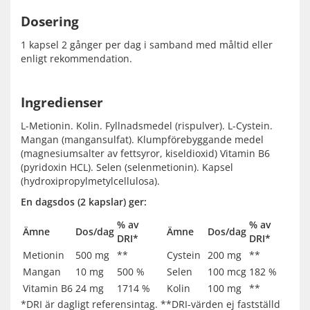
Dosering
1 kapsel 2 gånger per dag i samband med måltid eller
enligt rekommendation.
Ingredienser
L-Metionin. Kolin. Fyllnadsmedel (rispulver). L-Cystein.
Mangan (mangansulfat). Klumpförebyggande medel
(magnesiumsalter av fettsyror, kiseldioxid) Vitamin B6
(pyridoxin HCL). Selen (selenmetionin). Kapsel
(hydroxipropylmetylcellulosa).
En dagsdos (2 kapslar) ger:
% av
% av
Ämne
Dos/dag
Ämne
Dos/dag
DRI*
DRI*
Metionin
500 mg
**
Cystein
200 mg
**
Mangan
10 mg
500 %
Selen
100 mcg
182 %
Vitamin B6
24 mg
1714 %
Kolin
100 mg
**
*DRI är dagligt referensintag. **DRI-värden ej fastställd