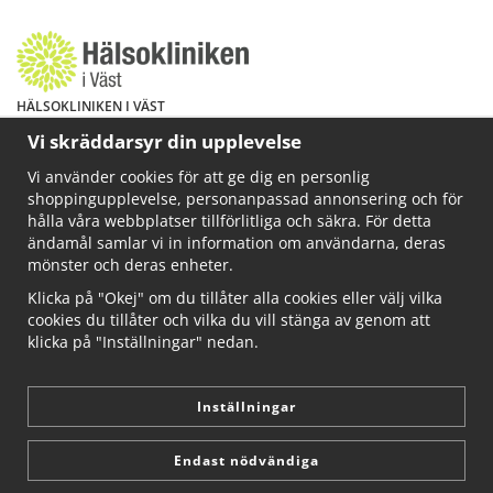
HÄLSOKLINIKEN I VÄST
Har du hälsoproblem? Fråga mig!
Vi skräddarsyr din upplevelse
Välkommen att maila mig på
Vi använder cookies för att ge dig en personlig
info@ahkliniken.se eller ring 070-622 85 65
shoppingupplevelse, personanpassad annonsering och för
Läs gärna mer på www.ahkliniken.se
hålla våra webbplatser tillförlitliga och säkra. För detta
ändamål samlar vi in information om användarna, deras
mönster och deras enheter.
Klicka på "Okej" om du tillåter alla cookies eller välj vilka
cookies du tillåter och vilka du vill stänga av genom att
klicka på "Inställningar" nedan.
Inställningar
Endast nödvändiga