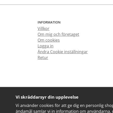
INFORMATION
Villkor
Om mig och företaget
Om cookies
Logga in
Ändra Cookie inställningar
Retur
Vi skräddarsyr din upplevelse
Vi använder cookies för att ge dig en personlig sho
ändamål samlar vi in information om användarna, 