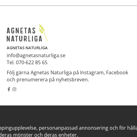
AGNETAS NATURLIGA
info@agnetasnaturliga.se
Tel. 070-622 85 65
Följ gärna Agnetas Naturliga på Instagram, Facebook
och prenumerera på nyhetsbreven.
ppingupplevelse, personanpassad annonsering och för hålla v
deras mönster och deras enheter.