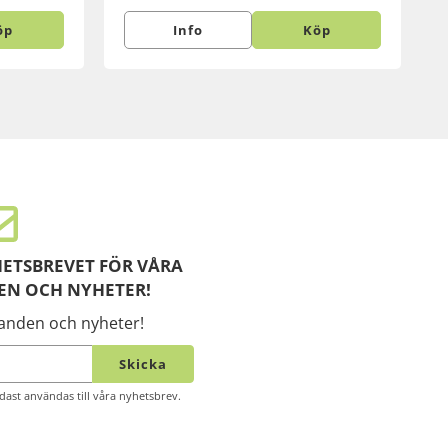
öp
Info
Köp
ETSBREVET FÖR VÅRA
EN OCH NYHETER!
danden och nyheter!
Skicka
ast användas till våra nyhetsbrev.