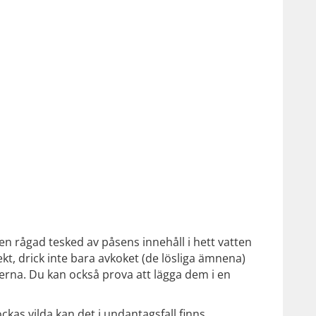
en rågad tesked av påsens innehåll i hett vatten
ekt, drick inte bara avkoket (de lösliga ämnena)
terna. Du kan också prova att lägga dem i en
ckas vilda kan det i undantagsfall finns