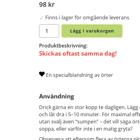
98 kr
Finns i lager för omgående leverans
Lägg i varukorgen
Produktbeskrivning:
Skickas oftast samma dag!
En specialblandning av örter
Användning
Drick gärna en stor kopp te dagligen. Lägg 
och låt dra i 5–10 minuter. För maximal eff
utan svälj även “sumpen” – det vill säga ör
soppa, eller varför inte i en matig gryta?
Observera att eftersom flera av örterna plo