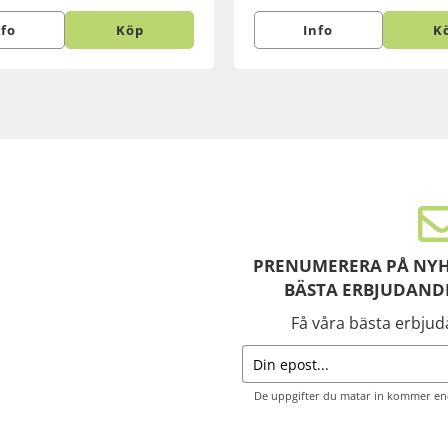
nfo
Köp
Info
K
PRENUMERERA PÅ NYH
BÄSTA ERBJUDAND
Få våra bästa erbju
De uppgifter du matar in kommer end