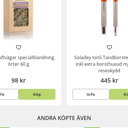
uftvägar specialblandning
Soladey Ion5 Tandborst
örter 60 g
inkl extra borsthuvud m
reseskydd
98 kr
445 kr
nfo
Köp
Info
K
ANDRA KÖPTE ÄVEN