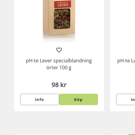
pH-te Lever specialblandning
pH-te L
örter 100 g
98 kr
Info
Köp
I