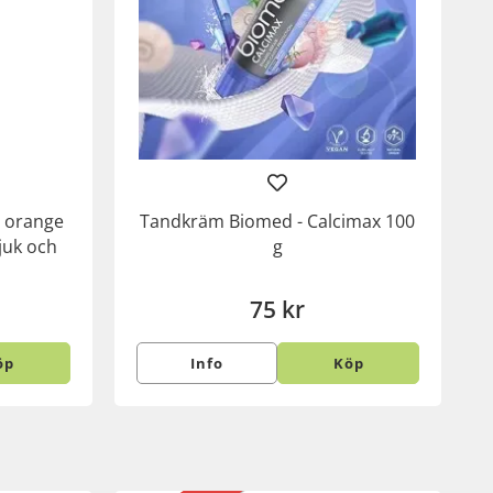
e orange
Tandkräm Biomed - Calcimax 100
juk och
g
75 kr
öp
Info
Köp