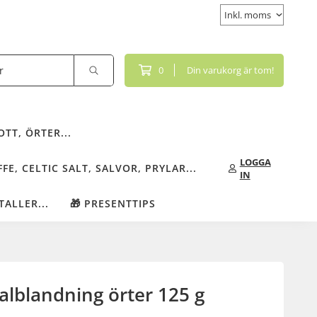
0
Din varukorg är tom!
TT, ÖRTER...
LOGGA
FE, CELTIC SALT, SALVOR, PRYLAR...
IN
TALLER...
🎁 PRESENTTIPS
alblandning örter 125 g