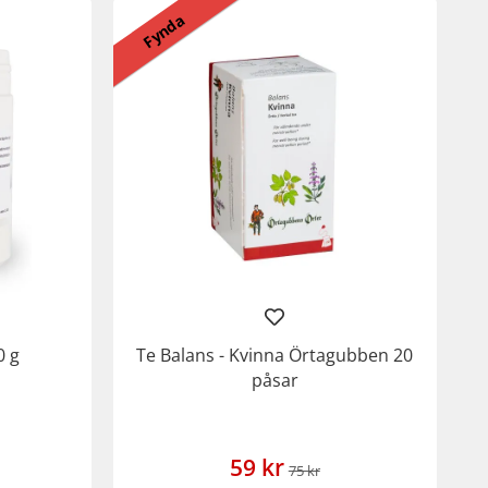
Fynda
0 g
Te Balans - Kvinna Örtagubben 20
påsar
59 kr
75 kr