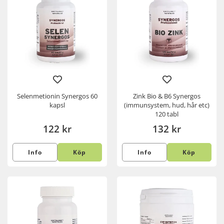
Selenmetionin Synergos 60
Zink Bio & B6 Synergos
kapsl
(immunsystem, hud, hår etc)
120 tabl
122 kr
132 kr
Info
Köp
Info
Köp