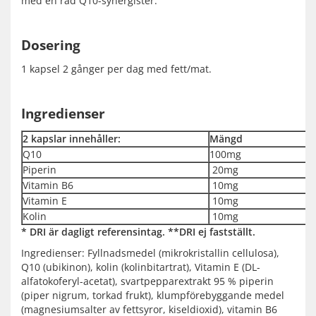
med en rad Q10-synergister.
Dosering
1 kapsel 2 gånger per dag med fett/mat.
Ingredienser
2 kapslar innehåller:
Mängd
Q10
100mg
Piperin
20mg
Vitamin B6
10mg
Vitamin E
10mg
Kolin
10mg
* DRI är dagligt referensintag. **DRI ej fastställt.
Ingredienser: Fyllnadsmedel (mikrokristallin cellulosa),
Q10 (ubikinon), kolin (kolinbitartrat), Vitamin E (DL-
alfatokoferyl-acetat), svartpepparextrakt 95 % piperin
(piper nigrum, torkad frukt), klumpförebyggande medel
(magnesiumsalter av fettsyror, kiseldioxid), vitamin B6