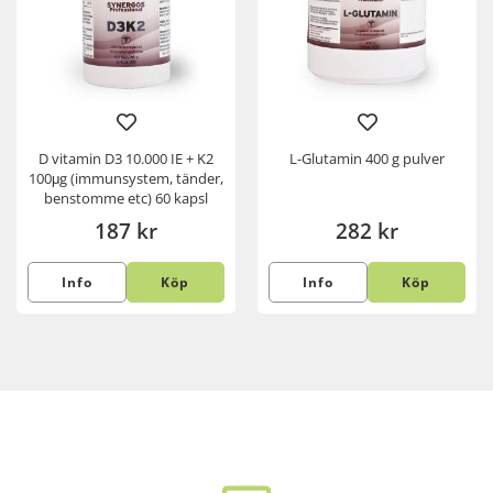
D vitamin D3 10.000 IE + K2
L-Glutamin 400 g pulver
100μg (immunsystem, tänder,
benstomme etc) 60 kapsl
187 kr
282 kr
Info
Köp
Info
Köp