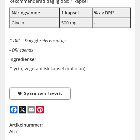
Rekommenderad daglig dos: 1 kapsel
Näringsämne
1 kapsel
% av DRI*
Glycin
500 mg
-
* DRI = Dagligt referensintag
- DRI saknas
Ingredienser
Glycin, vegetabilisk kapsel (pullulan).
Spara som favorit
Facebook
X
Email
Pinterest
Artikelnummer:
AH7