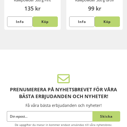
Rawpowder 500 g Fint
Rawpowder 500 g Grov
135 kr
99 kr
Info
Köp
Info
Köp
PRENUMERERA PÅ NYHETSBREVET FÖR VÅRA
BÄSTA ERBJUDANDEN OCH NYHETER!
Få våra bästa erbjudanden och nyheter!
Skicka
De uppgifter du matar in kommer endast användas till våra nyhetsbrev.