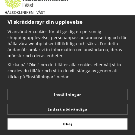
HÄLSOKLINIKEN I VÄST
Har du hälsoproblem? Fråga mig!
Vi skräddarsyr din upplevelse
Välkommen att maila mig på
Vi använder cookies för att ge dig en personlig
info@ahkliniken.se eller ring 070-622 85 65
shoppingupplevelse, personanpassad annonsering och för
Läs gärna mer på www.ahkliniken.se
hålla våra webbplatser tillförlitliga och säkra. För detta
ändamål samlar vi in information om användarna, deras
mönster och deras enheter.
Klicka på "Okej" om du tillåter alla cookies eller välj vilka
cookies du tillåter och vilka du vill stänga av genom att
klicka på "Inställningar" nedan.
Inställningar
Endast nödvändiga
Okej
Drift & produktion:
Wikinggruppen