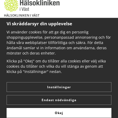
HÄLSOKLINIKEN I VÄST
Har du hälsoproblem? Fråga mig!
Vi skräddarsyr din upplevelse
Välkommen att maila mig på
Vi använder cookies för att ge dig en personlig
info@ahkliniken.se eller ring 070-622 85 65
shoppingupplevelse, personanpassad annonsering och för
Läs gärna mer på www.ahkliniken.se
hålla våra webbplatser tillförlitliga och säkra. För detta
ändamål samlar vi in information om användarna, deras
mönster och deras enheter.
Klicka på "Okej" om du tillåter alla cookies eller välj vilka
cookies du tillåter och vilka du vill stänga av genom att
klicka på "Inställningar" nedan.
Inställningar
Endast nödvändiga
Okej
Drift & produktion:
Wikinggruppen