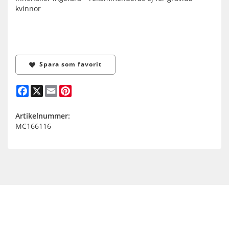
kvinnor
Spara som favorit
Facebook
X
Email
Pinterest
Artikelnummer:
MC166116