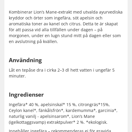
Kombinerar Lion’s Mane-extrakt med utvalda ayurvediska
kryddor och örter som ingefära, söt apelsin och
aromatiska toner av kanel och citrus. Detta te är skapat
för att passa vid alla tillfällen under dagen – på
morgonen, under en lugn stund mitt på dagen eller som
en avslutning på kvällen.
Användning
Låt en tepåse dra i cirka 2–3 dl hett vatten i ungefär 5
minuter.
Ingredienser
Ingefära* 40 %, apelsinskal* 15 %, citrongräs*15%,
Ceylon kanel*, fänkålsfrön*, kardemumma*, garcinia*,
naturlig vanilj - apelsinsarom*, Lion’s Mane
(igelkottaggsvamp) extraktpulver* 2 %. *ekologisk.
Innehåller ingefära – rekommenderas ej för gravida