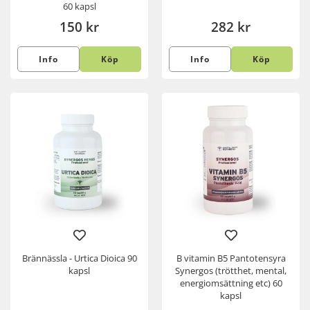
60 kapsl
150 kr
282 kr
Info
Köp
Info
Köp
Brännässla - Urtica Dioica 90
B vitamin B5 Pantotensyra
kapsl
Synergos (trötthet, mental,
energiomsättning etc) 60
kapsl