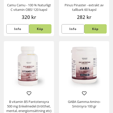
Camu Camu - 100 % Naturligt
Pinus Pinaster - extrakt av
C vitamin OBS! 120 kapsl
tallbark 60 kapsl
320 kr
282 kr
Info
Köp
Info
Köp
B vitamin B5 Pantotensyra
GABA Gamma-Amino-
500 mg Enkelmedel (trötthet,
Smörsyra 100 gr
mental, energiomsättning etc)