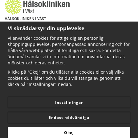
HÄLSOKLINIKEN I VÄST
Har du hälsoproblem? Fråga mig!
Vi skräddarsyr din upplevelse
Välkommen att maila mig på
Vi använder cookies för att ge dig en personlig
info@ahkliniken.se eller ring 070-622 85 65
shoppingupplevelse, personanpassad annonsering och för
Läs gärna mer på www.ahkliniken.se
hålla våra webbplatser tillförlitliga och säkra. För detta
ändamål samlar vi in information om användarna, deras
mönster och deras enheter.
Klicka på "Okej" om du tillåter alla cookies eller välj vilka
cookies du tillåter och vilka du vill stänga av genom att
klicka på "Inställningar" nedan.
Inställningar
Endast nödvändiga
Okej
Drift & produktion:
Wikinggruppen