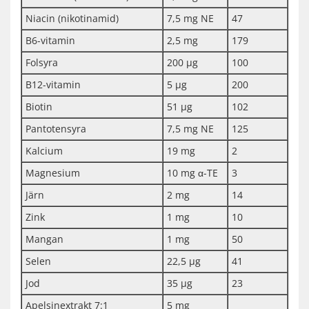
Niacin (nikotinamid)
7,5 mg NE
47
B6-vitamin
2,5 mg
179
Folsyra
200 µg
100
B12-vitamin
5 µg
200
Biotin
51 µg
102
Pantotensyra
7,5 mg NE
125
Kalcium
19 mg
2
Magnesium
10 mg α-TE
3
Järn
2 mg
14
Zink
1 mg
10
Mangan
1 mg
50
Selen
22,5 µg
41
Jod
35 µg
23
Apelsinextrakt 7:1
5 mg