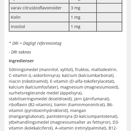
varav citrusbioflavonoider
3 mg
Kolin
1 mg
Inositol
1 mg
* DRI = Dagligt referensintag
- DRI saknas
Ingredienser
Sötningsmedel (mannitol, xylitol), fruktos, maltodextrin,
C-vitamin (L-askorbinsyra), kalcium (kalciumkarbonat),
niacin (nikotinamid), E-vitamin (D-alfa-tokoferylacetat),
kalcium (kalciumfosfater), magnesium (magnesiumoxid),
surhetsreglerande medel (äppelsyra),
stabiliseringsmedel (kiseldioxid), järn (järnfumarat),
riboflavin (B2-vitamin), tiamin (tiaminmononitrat), B6-
vitamin (pyridoxinhydroklorid), mangan
(manganglukonat), pantotensyra (D-kalciumpantotenat),
ytbehandlingsmedel (magnesiumsalter av fettsyror), D3-
vitamin (kolekalciferol), A-vitamin (retinylpalmitat), B12-