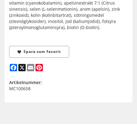
vitamin (cyanokobalamin), apelsinextrakt 7:1 (Citrus
sinensis), selen (L-selenmetionin), arom (apelsin), zink
(zinkoxid), kolin (kolinbitartrat), sötningsmedel
(steviolglykosider), inositol, jod (kaliumjodid), folsyra
(pteroylmonoglutaminsyra), biotin (D-biotin).
Spara som favorit
Facebook
X
Email
Pinterest
Artikelnummer:
MC100658