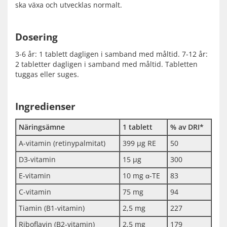
ska växa och utvecklas normalt.
Dosering
3-6 år: 1 tablett dagligen i samband med måltid. 7-12 år:
2 tabletter dagligen i samband med måltid. Tabletten
tuggas eller suges.
Ingredienser
Näringsämne
1 tablett
% av DRI*
A-vitamin (retinypalmitat)
399 µg RE
50
D3-vitamin
15 µg
300
E-vitamin
10 mg α-TE
83
C-vitamin
75 mg
94
Tiamin (B1-vitamin)
2,5 mg
227
Riboflavin (B2-vitamin)
2,5 mg
179