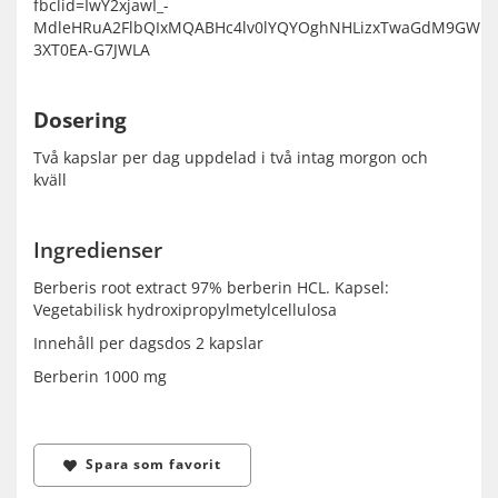
fbclid=IwY2xjawI_-
MdleHRuA2FlbQIxMQABHc4lv0lYQYOghNHLizxTwaGdM9GWNf
3XT0EA-G7JWLA
Dosering
Två kapslar per dag uppdelad i två intag morgon och
kväll
Ingredienser
Berberis root extract 97% berberin HCL. Kapsel:
Vegetabilisk hydroxipropylmetylcellulosa
Innehåll per dagsdos 2 kapslar
Berberin 1000 mg
Spara som favorit