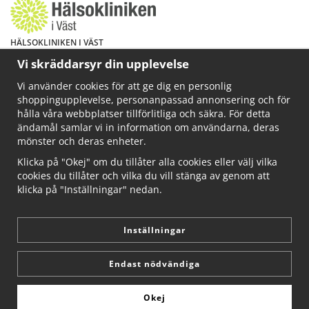
HÄLSOKLINIKEN I VÄST
Har du hälsoproblem? Fråga mig!
Vi skräddarsyr din upplevelse
Välkommen att maila mig på
Vi använder cookies för att ge dig en personlig
info@ahkliniken.se eller ring 070-622 85 65
shoppingupplevelse, personanpassad annonsering och för
Läs gärna mer på www.ahkliniken.se
hålla våra webbplatser tillförlitliga och säkra. För detta
ändamål samlar vi in information om användarna, deras
mönster och deras enheter.
Klicka på "Okej" om du tillåter alla cookies eller välj vilka
cookies du tillåter och vilka du vill stänga av genom att
klicka på "Inställningar" nedan.
Inställningar
Endast nödvändiga
Okej
Drift & produktion:
Wikinggruppen