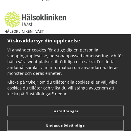
HÄLSOKLINIKEN I VÄST
Har du hälsoproblem? Fråga mig!
Vi skräddarsyr din upplevelse
Välkommen att maila mig på
Vi använder cookies för att ge dig en personlig
info@ahkliniken.se eller ring 070-622 85 65
shoppingupplevelse, personanpassad annonsering och för
Läs gärna mer på www.ahkliniken.se
hålla våra webbplatser tillförlitliga och säkra. För detta
ändamål samlar vi in information om användarna, deras
mönster och deras enheter.
Klicka på "Okej" om du tillåter alla cookies eller välj vilka
cookies du tillåter och vilka du vill stänga av genom att
klicka på "Inställningar" nedan.
Inställningar
Endast nödvändiga