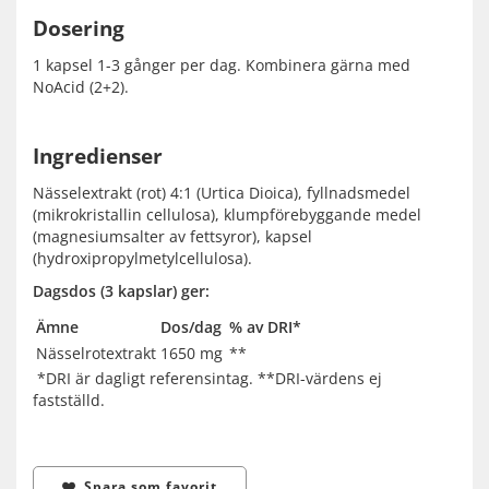
Dosering
1 kapsel 1-3 gånger per dag. Kombinera gärna med
NoAcid (2+2).
Ingredienser
Nässelextrakt (rot) 4:1 (Urtica Dioica), fyllnadsmedel
(mikrokristallin cellulosa), klumpförebyggande medel
(magnesiumsalter av fettsyror), kapsel
(hydroxipropylmetylcellulosa).
Dagsdos (3 kapslar) ger:
Ämne
Dos/dag
% av DRI*
Nässelrotextrakt
1650 mg
**
*DRI är dagligt referensintag. **DRI-värdens ej
fastställd.
Spara som favorit