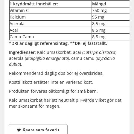
1 kryddmått innehåller:
Mängd
Vitamin C
750 mg
Kalcium
95 mg
Acerola
8,5 mg
Acai
8,5 mg
Camu Camu
8,5 mg
*DRI är dagligt referensintag. **DRI ej fastställt.
Ingredienser
: Kalciumaskorbat, acai
(Euterpe oleracea
),
acerola (
Malpighia emarginata),
camu camu (
Myrciaria
dubia
).
Rekommenderad daglig dos bör ej överskridas.
Kosttillskott ersätter inte en varierad kost.
Produkten förvaras oåtkomligt för små barn.
Kalciumaskorbat har ett neutralt pH-värde vilket gör det
mer skonsamt för magen.
Spara som favorit