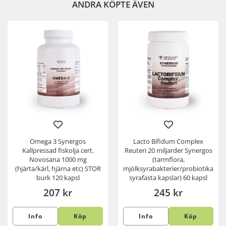
ANDRA KÖPTE ÄVEN
Omega 3 Synergos
Lacto Bífidum Complex
Kallpressad fiskolja cert.
Reuteri 20 miljarder Synergos
Novosana 1000 mg
(tarmflora,
(hjärta/kärl, hjärna etc) STOR
mjölksyrabakterier/probiotika,
burk 120 kapsl
syrafasta kapslar) 60 kapsl
207 kr
245 kr
Info
Köp
Info
Köp