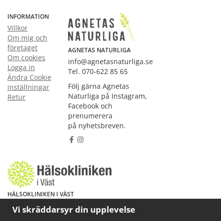
INFORMATION
Villkor
Om mig och
företaget
AGNETAS NATURLIGA
Om cookies
info@agnetasnaturliga.se
Logga in
Tel. 070-622 85 65
Ändra Cookie
Följ gärna Agnetas
inställningar
Naturliga på Instagram,
Retur
Facebook och
prenumerera
på nyhetsbreven.
HÄLSOKLINIKEN I VÄST
Har du hälsoproblem? Fråga mig!
Vi skräddarsyr din upplevelse
Välkommen att maila mig på