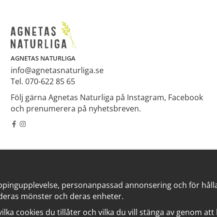
AGNETAS NATURLIGA
info@agnetasnaturliga.se
Tel. 070-622 85 65
Följ gärna Agnetas Naturliga på Instagram, Facebook
och prenumerera på nyhetsbreven.
ppingupplevelse, personanpassad annonsering och för hålla v
deras mönster och deras enheter.
 vilka cookies du tillåter och vilka du vill stänga av genom at