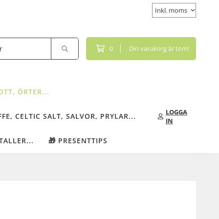
0
Din varukorg är tom!
TT, ÖRTER...
LOGGA
FE, CELTIC SALT, SALVOR, PRYLAR...
IN
TALLER...
🎁 PRESENTTIPS