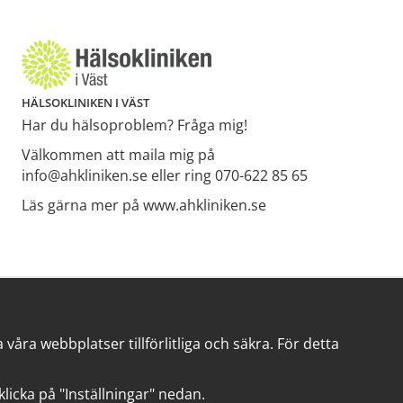
HÄLSOKLINIKEN I VÄST
Har du hälsoproblem? Fråga mig!
Välkommen att maila mig på
info@ahkliniken.se eller ring 070-622 85 65
Läs gärna mer på www.ahkliniken.se
åra webbplatser tillförlitliga och säkra. För detta
t klicka på "Inställningar" nedan.