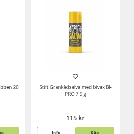
ubben 20
Stift Grankådsalva med bivax BI-
PRO 7,5 g
115 kr
öp
Info
Köp