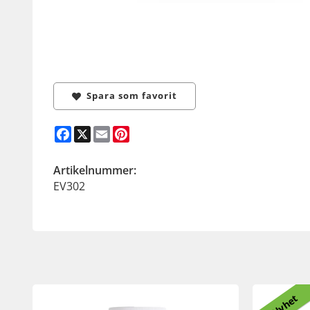
Spara som favorit
Facebook
X
Email
Pinterest
Artikelnummer:
EV302
Nyhet