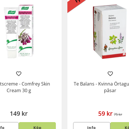
rtscreme - Comfrey Skin
Te Balans - Kvinna Örtag
Cream 30 g
påsar
149 kr
59 kr
75 kr
nfo
Köp
Info
K