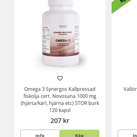
Omega 3 Synergos Kallpressad
Vallö
fiskolja cert. Novosana 1000 mg
(hjärta/kärl, hjärna etc) STOR burk
120 kapsl
207 kr
Info
Köp
I