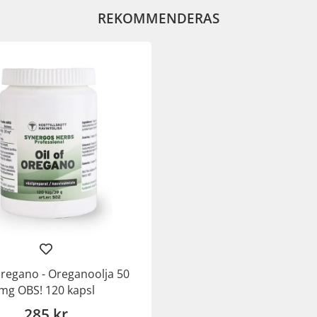
REKOMMENDERAS
 oregano - Oreganoolja 50
mg OBS! 120 kapsl
285 kr