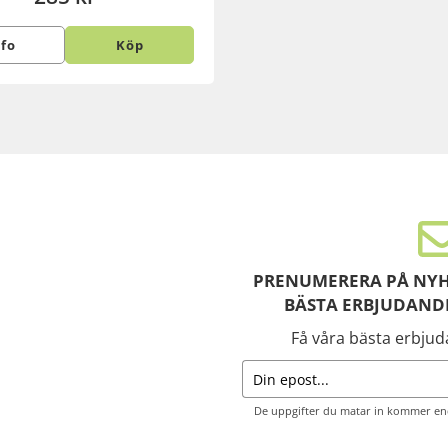
nfo
Köp
PRENUMERERA PÅ NYH
BÄSTA ERBJUDAND
Få våra bästa erbju
De uppgifter du matar in kommer end