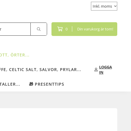
0
Din varukorg är tom!
TT, ÖRTER...
LOGGA
FE, CELTIC SALT, SALVOR, PRYLAR...
IN
TALLER...
🎁 PRESENTTIPS