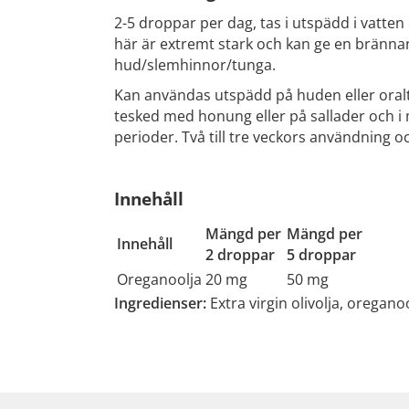
2-5 droppar per dag, tas i utspädd i vatten e
här är extremt stark och kan ge en brännan
hud/slemhinnor/tunga.
Kan användas utspädd på huden eller oralt.
tesked med honung eller på sallader och i 
perioder. Två till tre veckors användning 
Innehåll
Mängd per
Mängd per
Innehåll
2 droppar
5 droppar
Oreganoolja
20 mg
50 mg
Ingredienser:
Extra virgin olivolja, oreganoo