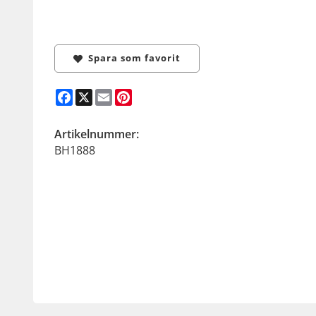
Spara som favorit
Facebook
X
Email
Pinterest
Artikelnummer:
BH1888