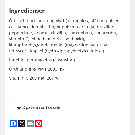
Ingredienser
Ört- och bärblandning VM1 (astragalus, blåbärspulver,
cassia occidentalis, lingonpulver, carcueja, brazilian
peppertree, anamu, clavillia, samambaia, simarouba,
vitamin C, fyllnadsmedel (kiseldioxid),
klumpförebyggande medel (magnesiumsalter av
fettsyror). Kapsel (hydroxipropylmetylcellulosa)
Innehåll per dagsdos (4 kapslar )
Örtblandning VM1 2000 mg
Vitamin C 200 mg 267 %
Spara som favorit
Facebook
X
Email
Pinterest