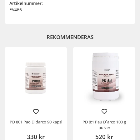
Artikelnummer:
EV466
REKOMMENDERAS
PD 801 Pao D´darco 90 kapsl
PD 8:1 Pau D´arco 100 g
pulver
330 kr
520 kr