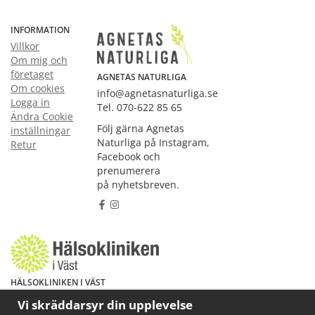
INFORMATION
Villkor
Om mig och
företaget
AGNETAS NATURLIGA
Om cookies
info@agnetasnaturliga.se
Logga in
Tel. 070-622 85 65
Ändra Cookie
Följ gärna Agnetas
inställningar
Naturliga på Instagram,
Retur
Facebook och
prenumerera
på nyhetsbreven.
HÄLSOKLINIKEN I VÄST
Har du hälsoproblem? Fråga mig!
Vi skräddarsyr din upplevelse