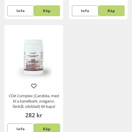
Info
Köp
Info
Köp
CDA Complex (Candida, med
bl a kanelbark, oregano,
fänkål, olivblad) 60 kapsl
282 kr
Info
Köp