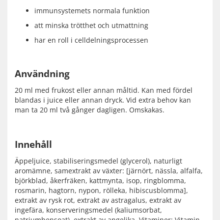
immunsystemets normala funktion
att minska trötthet och utmattning
har en roll i celldelningsprocessen
Användning
20 ml med frukost eller annan måltid. Kan med fördel
blandas i juice eller annan dryck. Vid extra behov kan
man ta 20 ml två gånger dagligen. Omskakas.
Innehåll
Äppeljuice, stabiliseringsmedel (glycerol), naturligt
aromämne, samextrakt av växter: [järnört, nässla, alfalfa,
björkblad, åkerfräken, kattmynta, isop, ringblomma,
rosmarin, hagtorn, nypon, rölleka, hibiscusblomma],
extrakt av rysk rot, extrakt av astragalus, extrakt av
ingefära, konserveringsmedel (kaliumsorbat,
natriumbensoat), extrakt av angelika. Vitaminer: Vitamin