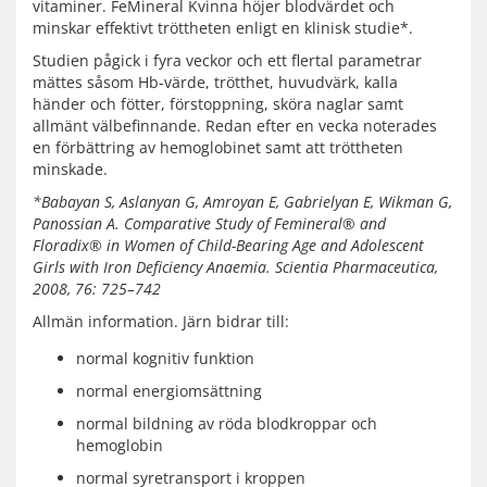
vitaminer. FeMineral Kvinna höjer blodvärdet och
minskar effektivt tröttheten enligt en klinisk studie*.
Studien pågick i fyra veckor och ett flertal parametrar
mättes såsom Hb-värde, trötthet, huvudvärk, kalla
händer och fötter, förstoppning, sköra naglar samt
allmänt välbefinnande. Redan efter en vecka noterades
en förbättring av hemoglobinet samt att tröttheten
minskade.
*Babayan S, Aslanyan G, Amroyan E, Gabrielyan E, Wikman G,
Panossian A. Comparative Study of Femineral® and
Floradix® in Women of Child-Bearing Age and Adolescent
Girls with Iron Deficiency Anaemia. Scientia Pharmaceutica,
2008, 76: 725–742
Allmän information. Järn bidrar till:
normal kognitiv funktion
normal energiomsättning
normal bildning av röda blodkroppar och
hemoglobin
normal syretransport i kroppen