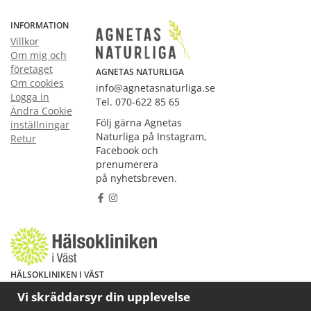
INFORMATION
Villkor
Om mig och
företaget
AGNETAS NATURLIGA
Om cookies
info@agnetasnaturliga.se
Logga in
Tel. 070-622 85 65
Ändra Cookie
Följ gärna Agnetas
inställningar
Naturliga på Instagram,
Retur
Facebook och
prenumerera
på nyhetsbreven.
HÄLSOKLINIKEN I VÄST
Har du hälsoproblem? Fråga mig!
Vi skräddarsyr din upplevelse