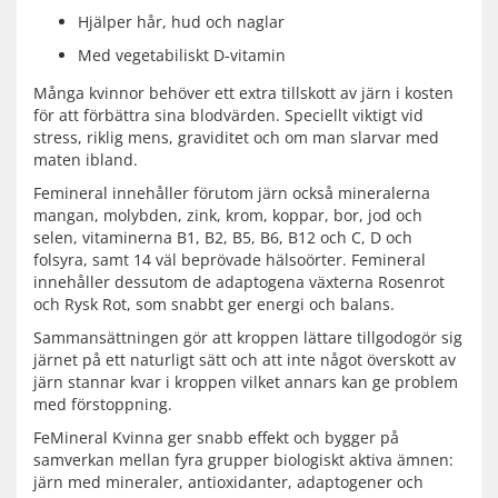
Hjälper hår, hud och naglar
Med vegetabiliskt D-vitamin
Många kvinnor behöver ett extra tillskott av järn i kosten
för att förbättra sina blodvärden. Speciellt viktigt vid
stress, riklig mens, graviditet och om man slarvar med
maten ibland.
Femineral innehåller förutom järn också mineralerna
mangan, molybden, zink, krom, koppar, bor, jod och
selen, vitaminerna B1, B2, B5, B6, B12 och C, D och
folsyra, samt 14 väl beprövade hälsoörter. Femineral
innehåller dessutom de adaptogena växterna Rosenrot
och Rysk Rot, som snabbt ger energi och balans.
Sammansättningen gör att kroppen lättare tillgodogör sig
järnet på ett naturligt sätt och att inte något överskott av
järn stannar kvar i kroppen vilket annars kan ge problem
med förstoppning.
FeMineral Kvinna ger snabb effekt och bygger på
samverkan mellan fyra grupper biologiskt aktiva ämnen:
järn med mineraler, antioxidanter, adaptogener och