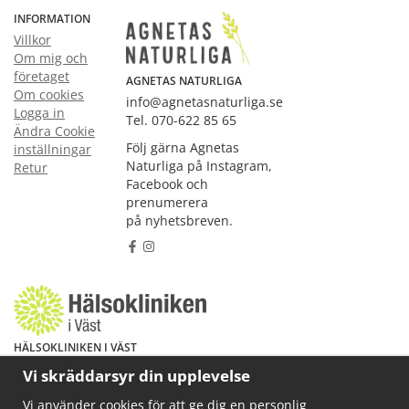
INFORMATION
Villkor
Om mig och
företaget
AGNETAS NATURLIGA
Om cookies
info@agnetasnaturliga.se
Logga in
Tel. 070-622 85 65
Ändra Cookie
Följ gärna Agnetas
inställningar
Naturliga på Instagram,
Retur
Facebook och
prenumerera
på nyhetsbreven.
HÄLSOKLINIKEN I VÄST
Har du hälsoproblem? Fråga mig!
Vi skräddarsyr din upplevelse
Välkommen att maila mig på
Vi använder cookies för att ge dig en personlig