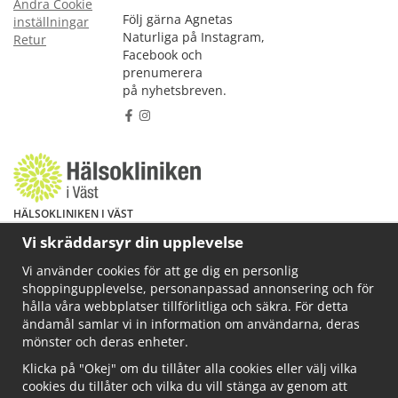
Ändra Cookie
Följ gärna Agnetas
inställningar
Naturliga på Instagram,
Retur
Facebook och
prenumerera
på nyhetsbreven.
HÄLSOKLINIKEN I VÄST
Har du hälsoproblem? Fråga mig!
Vi skräddarsyr din upplevelse
Välkommen att maila mig på
Vi använder cookies för att ge dig en personlig
info@ahkliniken.se eller ring 070-622 85 65
shoppingupplevelse, personanpassad annonsering och för
Läs gärna mer på www.ahkliniken.se
hålla våra webbplatser tillförlitliga och säkra. För detta
ändamål samlar vi in information om användarna, deras
mönster och deras enheter.
Klicka på "Okej" om du tillåter alla cookies eller välj vilka
cookies du tillåter och vilka du vill stänga av genom att