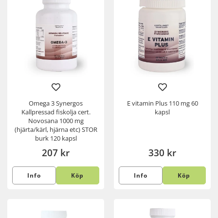
Omega 3 Synergos
E vitamin Plus 110 mg 60
Kallpressad fiskolja cert.
kapsl
Novosana 1000 mg
(hjärta/kärl, hjärna etc) STOR
burk 120 kapsl
207 kr
330 kr
Info
Köp
Info
Köp