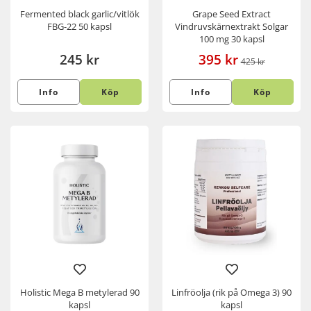
Fermented black garlic/vitlök
Grape Seed Extract
FBG-22 50 kapsl
Vindruvskärnextrakt Solgar
100 mg 30 kapsl
245 kr
395 kr
425 kr
Info
Köp
Info
Köp
Holistic Mega B metylerad 90
Linfröolja (rik på Omega 3) 90
kapsl
kapsl