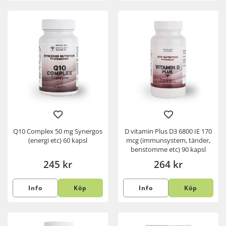
Q10 Complex 50 mg Synergos
D vitamin Plus D3 6800 IE 170
(energi etc) 60 kapsl
mcg (immunsystem, tänder,
benstomme etc) 90 kapsl
245 kr
264 kr
Info
Köp
Info
Köp