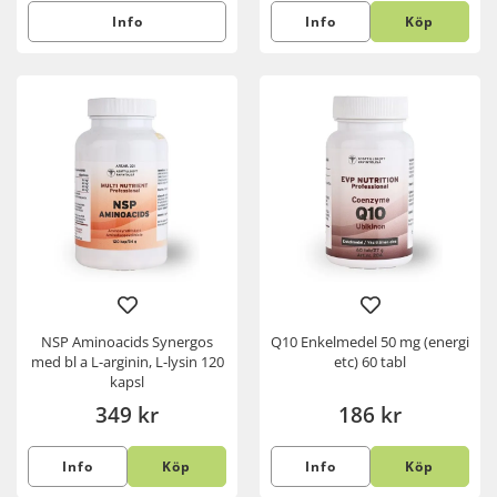
Info
Info
Köp
NSP Aminoacids Synergos
Q10 Enkelmedel 50 mg (energi
med bl a L-arginin, L-lysin 120
etc) 60 tabl
kapsl
349 kr
186 kr
Info
Köp
Info
Köp