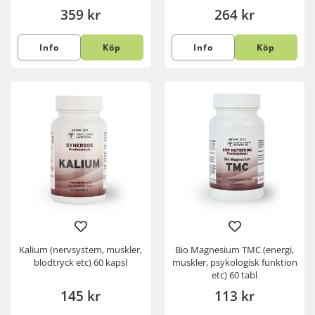
359 kr
264 kr
Info
Köp
Info
Köp
Kalium (nervsystem, muskler,
Bio Magnesium TMC (energi,
blodtryck etc) 60 kapsl
muskler, psykologisk funktion
etc) 60 tabl
145 kr
113 kr