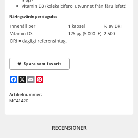
Vitamin D3 (kolekalciferol utvunnet från fårullsfett)
Näringsvärde per dagsdos
Innehåll per
1 kapsel
% av DRI
Vitamin D3
125 μg (5 000 IE)
2 500
DRI = dagligt referensintag.
Spara som favorit
Facebook
X
Email
Pinterest
Artikelnummer:
MC41420
RECENSIONER