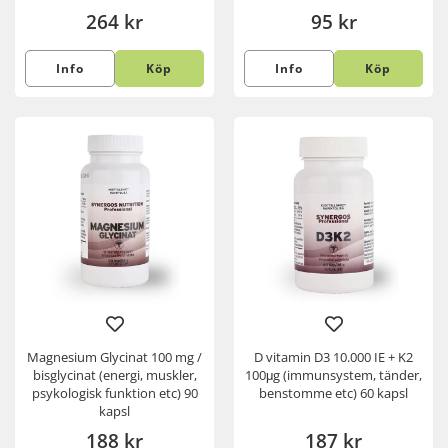
264 kr
95 kr
Info
Köp
Info
Köp
Magnesium Glycinat 100 mg /
D vitamin D3 10.000 IE + K2
bisglycinat (energi, muskler,
100μg (immunsystem, tänder,
psykologisk funktion etc) 90
benstomme etc) 60 kapsl
kapsl
188 kr
187 kr