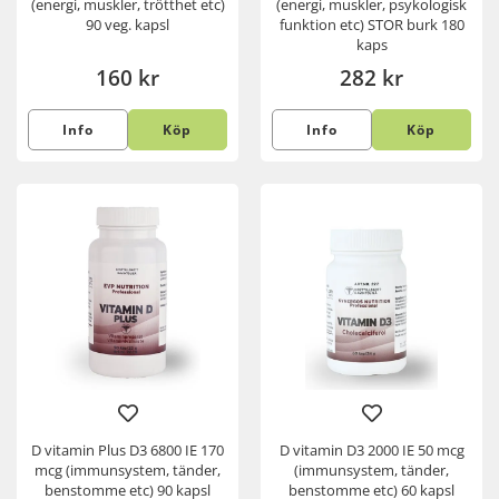
(energi, muskler, trötthet etc)
(energi, muskler, psykologisk
90 veg. kapsl
funktion etc) STOR burk 180
kaps
160 kr
282 kr
Info
Köp
Info
Köp
D vitamin Plus D3 6800 IE 170
D vitamin D3 2000 IE 50 mcg
mcg (immunsystem, tänder,
(immunsystem, tänder,
benstomme etc) 90 kapsl
benstomme etc) 60 kapsl