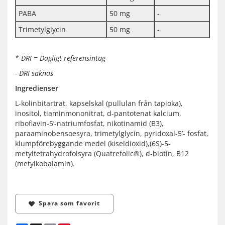
PABA
50 mg
-
Trimetylglycin
50 mg
-
* DRI = Dagligt referensintag
- DRI saknas
Ingredienser
L-kolinbitartrat, kapselskal (pullulan från tapioka),
inositol, tiaminmononitrat, d-pantotenat kalcium,
riboflavin-5’-natriumfosfat, nikotinamid (B3),
paraaminobensoesyra, trimetylglycin, pyridoxal-5’- fosfat,
klumpförebyggande medel (kiseldioxid),(6S)-5-
metyltetrahydrofolsyra (Quatrefolic®), d-biotin, B12
(metylkobalamin).
Spara som favorit