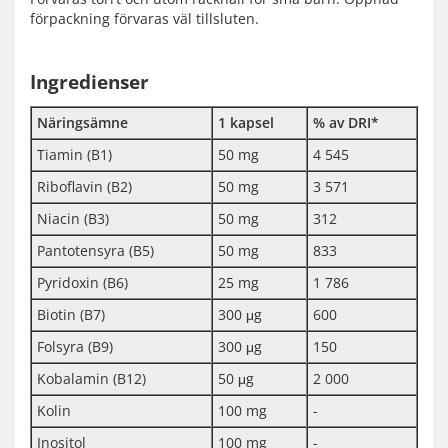
förpackning förvaras väl tillsluten.
Ingredienser
Näringsämne
1 kapsel
% av DRI*
Tiamin (B1)
50 mg
4 545
Riboflavin (B2)
50 mg
3 571
Niacin (B3)
50 mg
312
Pantotensyra (B5)
50 mg
833
Pyridoxin (B6)
25 mg
1 786
Biotin (B7)
300 μg
600
Folsyra (B9)
300 μg
150
Kobalamin (B12)
50 μg
2 000
Kolin
100 mg
-
Inositol
100 mg
-