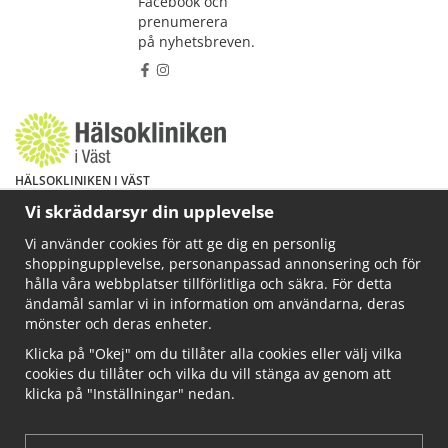
Facebook och
prenumerera
på nyhetsbreven.
HÄLSOKLINIKEN I VÄST
Har du hälsoproblem? Fråga mig!
Vi skräddarsyr din upplevelse
Välkommen att maila mig på
Vi använder cookies för att ge dig en personlig
info@ahkliniken.se eller ring 070-622 85 65
shoppingupplevelse, personanpassad annonsering och för
Läs gärna mer på www.ahkliniken.se
hålla våra webbplatser tillförlitliga och säkra. För detta
ändamål samlar vi in information om användarna, deras
mönster och deras enheter.
Klicka på "Okej" om du tillåter alla cookies eller välj vilka
cookies du tillåter och vilka du vill stänga av genom att
klicka på "Inställningar" nedan.