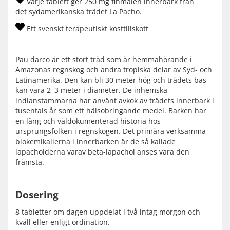
Varje tablett ger 250 mg finmalen innerbark från
det sydamerikanska trädet La Pacho.
Ett svenskt terapeutiskt kosttillskott
Pau darco är ett stort träd som är hemmahörande i
Amazonas regnskog och andra tropiska delar av Syd- och
Latinamerika. Den kan bli 30 meter hög och trädets bas
kan vara 2–3 meter i diameter. De inhemska
indianstammarna har använt avkok av trädets innerbark i
tusentals år som ett hälsobringande medel. Barken har
en lång och väldokumenterad historia hos
ursprungsfolken i regnskogen. Det primära verksamma
biokemikalierna i innerbarken är de så kallade
lapachoiderna varav beta-lapachol anses vara den
främsta.
Dosering
8 tabletter om dagen uppdelat i två intag morgon och
kväll eller enligt ordination.