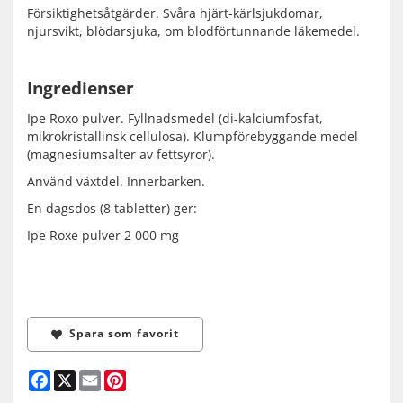
Försiktighetsåtgärder. Svåra hjärt-kärlsjukdomar,
njursvikt, blödarsjuka, om blodförtunnande läkemedel.
Ingredienser
Ipe Roxo pulver. Fyllnadsmedel (di-kalciumfosfat,
mikrokristallinsk cellulosa). Klumpförebyggande medel
(magnesiumsalter av fettsyror).
Använd växtdel. Innerbarken.
En dagsdos (8 tabletter) ger:
Ipe Roxe pulver 2 000 mg
Spara som favorit
Facebook
X
Email
Pinterest