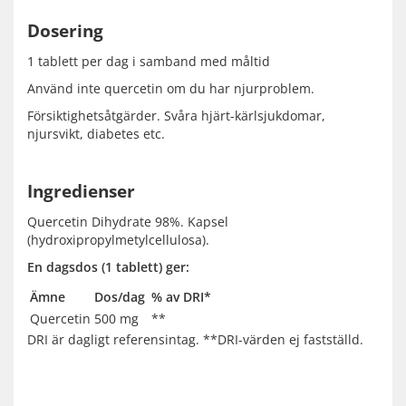
Dosering
1 tablett per dag i samband med måltid
Använd inte quercetin om du har njurproblem.
Försiktighetsåtgärder. Svåra hjärt-kärlsjukdomar,
njursvikt, diabetes etc.
Ingredienser
Quercetin Dihydrate 98%. Kapsel
(hydroxipropylmetylcellulosa).
En dagsdos (1 tablett) ger:
Ämne
Dos/dag
% av DRI*
Quercetin
500 mg
**
DRI är dagligt referensintag. **DRI-värden ej fastställd.