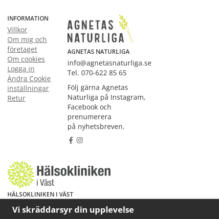
INFORMATION
Villkor
Om mig och
företaget
AGNETAS NATURLIGA
Om cookies
info@agnetasnaturliga.se
Logga in
Tel. 070-622 85 65
Ändra Cookie
Följ gärna Agnetas
inställningar
Naturliga på Instagram,
Retur
Facebook och
prenumerera
på nyhetsbreven.
HÄLSOKLINIKEN I VÄST
Har du hälsoproblem? Fråga mig!
Vi skräddarsyr din upplevelse