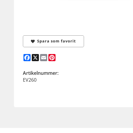
Spara som favorit
Facebook
X
Email
Pinterest
Artikelnummer:
EV260