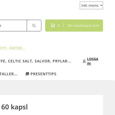
0
Din varukorg är tom!
TT, ÖRTER...
LOGGA
FE, CELTIC SALT, SALVOR, PRYLAR...
IN
TALLER...
🎁 PRESENTTIPS
 60 kapsl