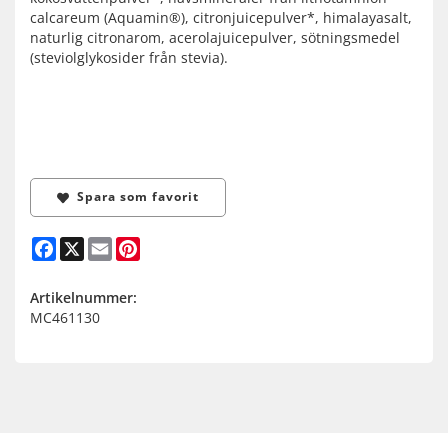
calcareum (Aquamin®), citronjuicepulver*, himalayasalt,
naturlig citronarom, acerolajuicepulver, sötningsmedel
(steviolglykosider från stevia).
Spara som favorit
Facebook
X
Email
Pinterest
Artikelnummer:
MC461130