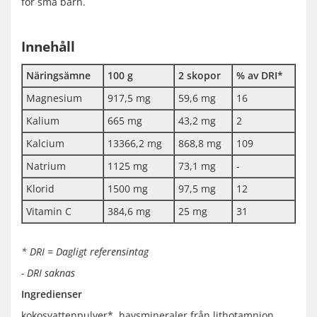
för små barn.
Innehåll
Näringsämne
100 g
2 skopor
% av DRI*
Magnesium
917,5 mg
59,6 mg
16
Kalium
665 mg
43,2 mg
2
Kalcium
13366,2 mg
868,8 mg
109
Natrium
1125 mg
73,1 mg
-
Klorid
1500 mg
97,5 mg
12
Vitamin C
384,6 mg
25 mg
31
* DRI = Dagligt referensintag
- DRI saknas
Ingredienser
kokosvattenpulver*, havsmineraler från lithotamnion