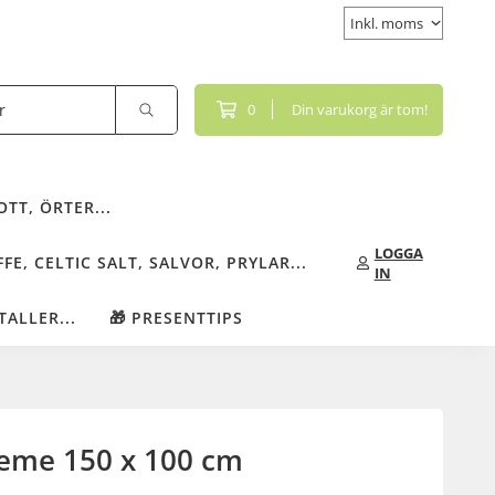
0
Din varukorg är tom!
TT, ÖRTER...
LOGGA
FE, CELTIC SALT, SALVOR, PRYLAR...
IN
TALLER...
🎁 PRESENTTIPS
creme 150 x 100 cm