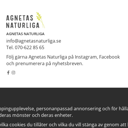
AGNETAS NATURLIGA
info@agnetasnaturliga.se
Tel. 070-622 85 65
Följ gärna Agnetas Naturliga på Instagram, Facebook
och prenumerera på nyhetsbreven.
ppingupplevelse, personanpassad annonsering och för hålla v
deras mönster och deras enheter.
 vilka cookies du tillåter och vilka du vill stänga av genom at