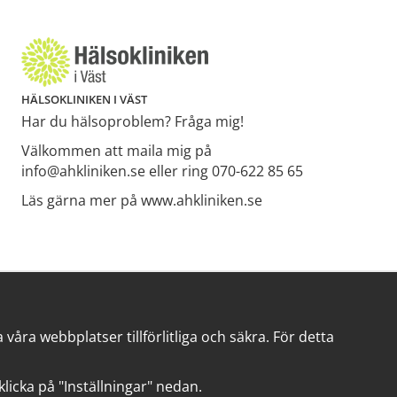
HÄLSOKLINIKEN I VÄST
Har du hälsoproblem? Fråga mig!
Välkommen att maila mig på
info@ahkliniken.se eller ring 070-622 85 65
Läs gärna mer på www.ahkliniken.se
åra webbplatser tillförlitliga och säkra. För detta
t klicka på "Inställningar" nedan.