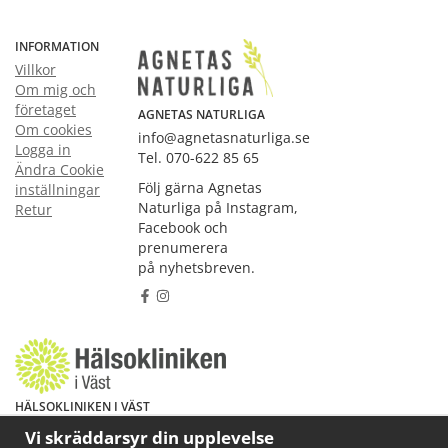
INFORMATION
Villkor
Om mig och
företaget
AGNETAS NATURLIGA
Om cookies
info@agnetasnaturliga.se
Logga in
Tel. 070-622 85 65
Ändra Cookie
Följ gärna Agnetas
inställningar
Naturliga på Instagram,
Retur
Facebook och
prenumerera
på nyhetsbreven.
HÄLSOKLINIKEN I VÄST
Har du hälsoproblem? Fråga mig!
Vi skräddarsyr din upplevelse