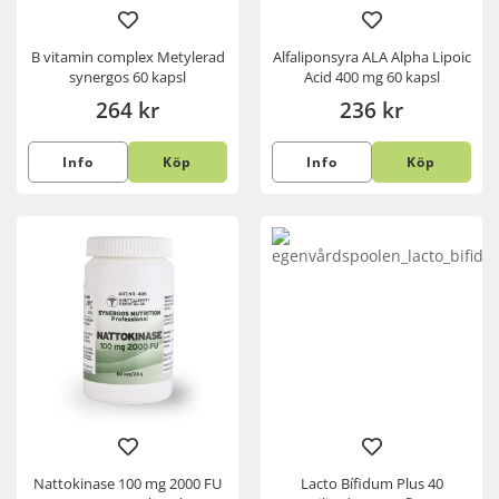
B vitamin complex Metylerad
Alfaliponsyra ALA Alpha Lipoic
synergos 60 kapsl
Acid 400 mg 60 kapsl
264 kr
236 kr
Info
Köp
Info
Köp
Nattokinase 100 mg 2000 FU
Lacto Bífidum Plus 40