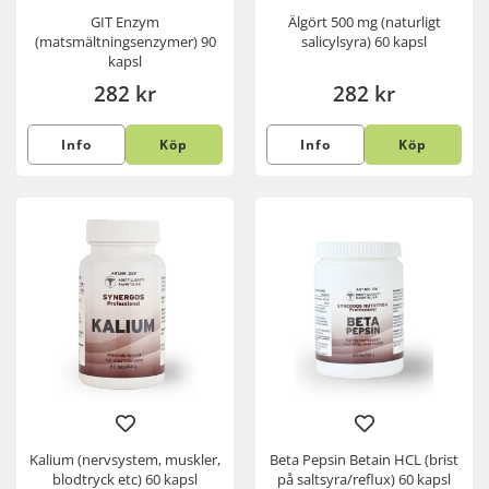
GIT Enzym
Älgört 500 mg (naturligt
(matsmältningsenzymer) 90
salicylsyra) 60 kapsl
kapsl
282 kr
282 kr
Info
Köp
Info
Köp
Kalium (nervsystem, muskler,
Beta Pepsin Betain HCL (brist
blodtryck etc) 60 kapsl
på saltsyra/reflux) 60 kapsl