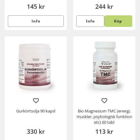
145 kr
244 kr
Info
Info
Köp
Gurkörtsolja 90 kapsl
Bio Magnesium TMC (energi,
muskler, psykologisk funktion
etc) 60 tabl
330 kr
113 kr