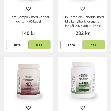
Cupro Complex med koppar
CDA Complex (Candida, med
och zink 60 kapsl
bl a kanelbark, oregano,
fänkål, olivblad) 60 kapsl
140 kr
282 kr
Info
Köp
Info
Köp