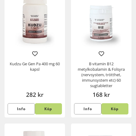
Kudzu Ge Gen Pa 400 mg 60
B vitamin B12
kapsl
metylkobalamin & Folsyra
(nervsystem, trötthet,
immunsystem etc) 60
sugtabletter
282 kr
168 kr
Info
Köp
Info
Köp