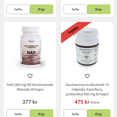
Info
Köp
Info
Köp
Fynda
NAD 300 mg NR Nicotinamide
Saccharomyces Boulardii 13
Riboside 60 kapsl
miljarder (tarmflora,
probiotika) 650 mg 60 kapsl
377 kr
475 kr
515 kr
Info
Köp
Info
Köp