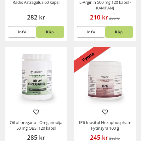
Radix Astragalus 60 kapsl
L-Arginin 500 mg 120 kapsl -
KAMPANJ
282 kr
210 kr
236 kr
Info
Köp
Info
Köp
Fynda
Oil of oregano - Oreganoolja
IP6 Inositol Hexaphosphate
50 mg OBS! 120 kapsl
Fytinsyra 100 g
285 kr
245 kr
282 kr