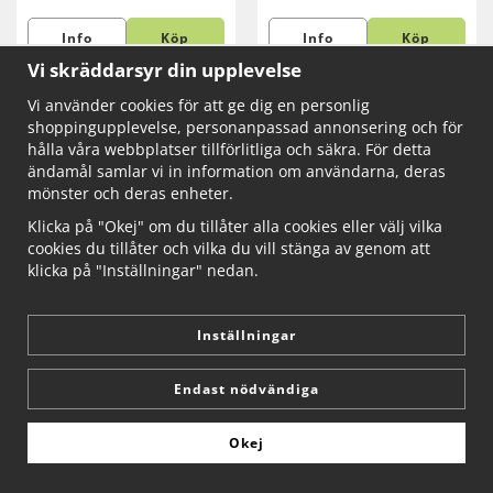
Info
Köp
Info
Köp
Vi skräddarsyr din upplevelse
Vi använder cookies för att ge dig en personlig
shoppingupplevelse, personanpassad annonsering och för
hålla våra webbplatser tillförlitliga och säkra. För detta
ändamål samlar vi in information om användarna, deras
mönster och deras enheter.
Klicka på "Okej" om du tillåter alla cookies eller välj vilka
cookies du tillåter och vilka du vill stänga av genom att
klicka på "Inställningar" nedan.
Inställningar
Metionin Complex Synergos
Multi Enzym Complex
60 kapsl
Synergos Bredspektrum
Endast nödvändiga
(matsmältningsenzymer) 90
kapsl
282 kr
398 kr
Okej