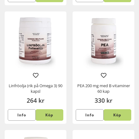
Linfröolja (rik på Omega 3) 90
PEA 200 mg med B vitaminer
kapsl
60 kap
264 kr
330 kr
Info
Köp
Info
Köp