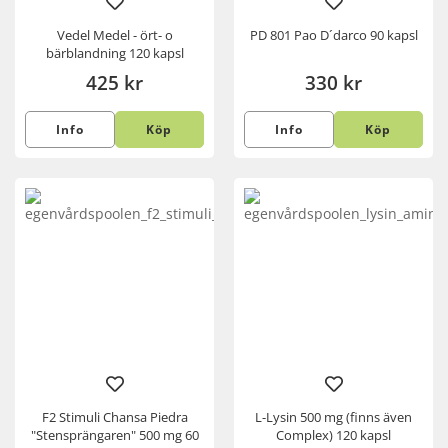
Vedel Medel - ört- o
PD 801 Pao D´darco 90 kapsl
bärblandning 120 kapsl
425 kr
330 kr
Info
Köp
Info
Köp
F2 Stimuli Chansa Piedra
L-Lysin 500 mg (finns även
"Stensprängaren" 500 mg 60
Complex) 120 kapsl