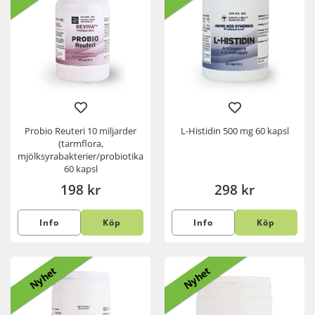
Probio Reuteri 10 miljarder
L-Histidin 500 mg 60 kapsl
(tarmflora,
mjölksyrabakterier/probiotika)
60 kapsl
198 kr
298 kr
Info
Köp
Info
Köp
Nyhet
Nyhet