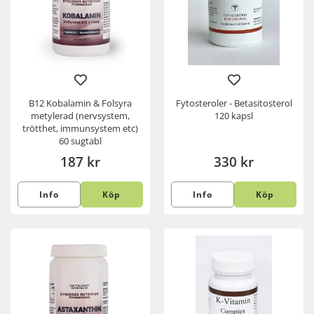
B12 Kobalamin & Folsyra
Fytosteroler - Betasitosterol
metylerad (nervsystem,
120 kapsl
trötthet, immunsystem etc)
60 sugtabl
187 kr
330 kr
Info
Köp
Info
Köp