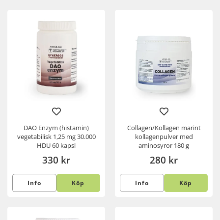
DAO Enzym (histamin)
Collagen/Kollagen marint
vegetabilisk 1,25 mg 30.000
kollagenpulver med
HDU 60 kapsl
aminosyror 180 g
330 kr
280 kr
Info
Köp
Info
Köp