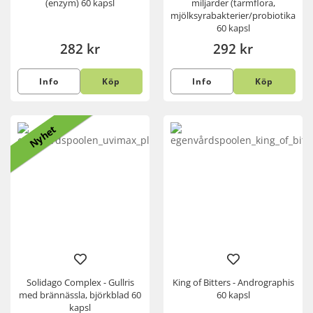
(enzym) 60 kapsl
miljarder (tarmflora,
mjölksyrabakterier/probiotika)
60 kapsl
282 kr
292 kr
Info
Köp
Info
Köp
Nyhet
Solidago Complex - Gullris
King of Bitters - Andrographis
med brännässla, björkblad 60
60 kapsl
kapsl