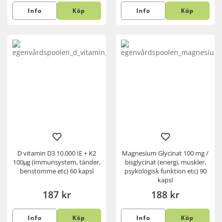
Info
Köp
Info
Köp
D vitamin D3 10.000 IE + K2
Magnesium Glycinat 100 mg /
100μg (immunsystem, tänder,
bisglycinat (energi, muskler,
benstomme etc) 60 kapsl
psykologisk funktion etc) 90
kapsl
187 kr
188 kr
Info
Köp
Info
Köp