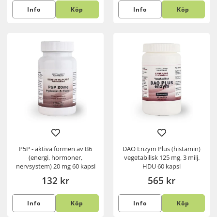
Info
Köp
Info
Köp
P5P - aktiva formen av B6
DAO Enzym Plus (histamin)
(energi, hormoner,
vegetabilisk 125 mg, 3 milj.
nervsystem) 20 mg 60 kapsl
HDU 60 kapsl
132 kr
565 kr
Info
Köp
Info
Köp