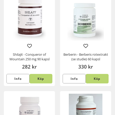
Shilajit - Conqueror of
Berberin - Berberis rotextrakt
Mountain 250 mg 90 kapsl
(se studie) 60 kapsl
282 kr
330 kr
Info
Köp
Info
Köp