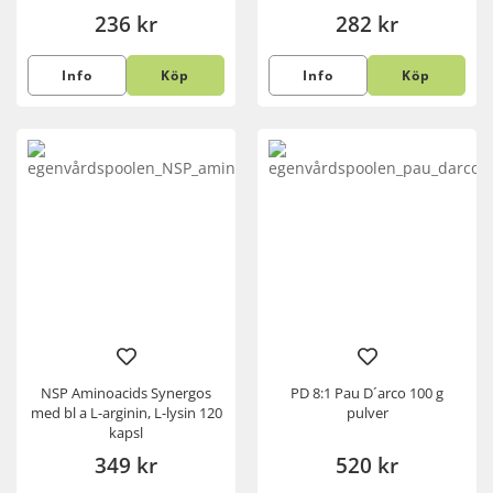
236 kr
282 kr
Info
Köp
Info
Köp
NSP Aminoacids Synergos
PD 8:1 Pau D´arco 100 g
med bl a L-arginin, L-lysin 120
pulver
kapsl
349 kr
520 kr