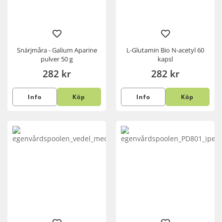
Snärjmåra - Galium Aparine
L-Glutamin Bio N-acetyl 60
pulver 50 g
kapsl
282 kr
282 kr
Info
Köp
Info
Köp