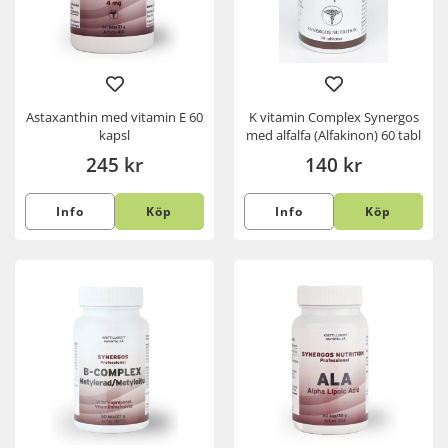
Astaxanthin med vitamin E 60
K vitamin Complex Synergos
kapsl
med alfalfa (Alfakinon) 60 tabl
245 kr
140 kr
Info
Köp
Info
Köp