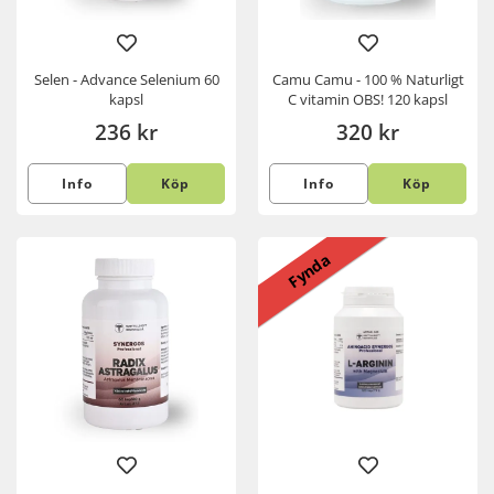
Selen - Advance Selenium 60
Camu Camu - 100 % Naturligt
kapsl
C vitamin OBS! 120 kapsl
236 kr
320 kr
Info
Köp
Info
Köp
Fynda