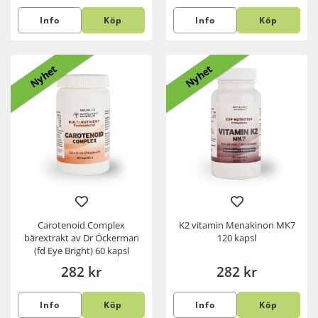
Info
Köp
Info
Köp
Nyhet
Nyhet
Carotenoid Complex
K2 vitamin Menakinon MK7
bärextrakt av Dr Öckerman
120 kapsl
(fd Eye Bright) 60 kapsl
282 kr
282 kr
Info
Köp
Info
Köp