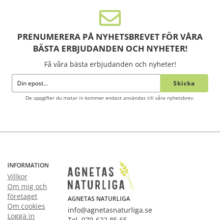
PRENUMERERA PÅ NYHETSBREVET FÖR VÅRA
BÄSTA ERBJUDANDEN OCH NYHETER!
Få våra bästa erbjudanden och nyheter!
Skicka
De uppgifter du matar in kommer endast användas till våra nyhetsbrev.
INFORMATION
Villkor
Om mig och
företaget
AGNETAS NATURLIGA
Om cookies
info@agnetasnaturliga.se
Logga in
Tel. 070-622 85 65