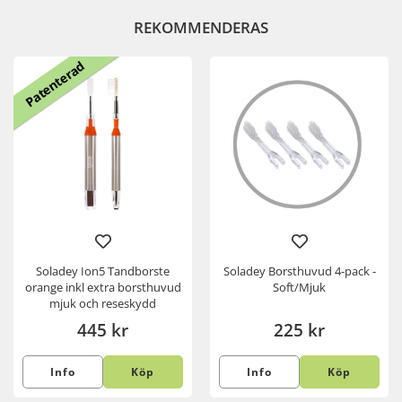
REKOMMENDERAS
Patenterad
Soladey Ion5 Tandborste
Soladey Borsthuvud 4-pack -
orange inkl extra borsthuvud
Soft/Mjuk
mjuk och reseskydd
445 kr
225 kr
Info
Köp
Info
Köp