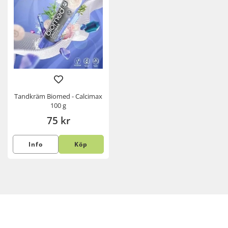
Tandkräm Biomed - Calcimax
100 g
75 kr
Info
Köp