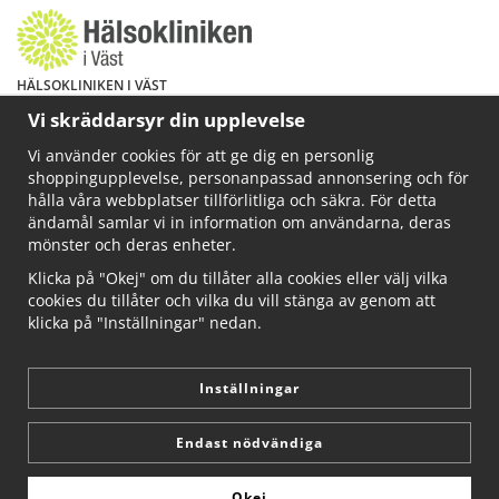
HÄLSOKLINIKEN I VÄST
Har du hälsoproblem? Fråga mig!
Vi skräddarsyr din upplevelse
Välkommen att maila mig på
Vi använder cookies för att ge dig en personlig
info@ahkliniken.se eller ring 070-622 85 65
shoppingupplevelse, personanpassad annonsering och för
Läs gärna mer på www.ahkliniken.se
hålla våra webbplatser tillförlitliga och säkra. För detta
ändamål samlar vi in information om användarna, deras
mönster och deras enheter.
Klicka på "Okej" om du tillåter alla cookies eller välj vilka
cookies du tillåter och vilka du vill stänga av genom att
klicka på "Inställningar" nedan.
Inställningar
Endast nödvändiga
Okej