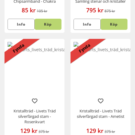
Chipsarmband - Chakra
Samling stenar och kristaller
85 kr
795 kr
105 kr
875 kr
Info
Köp
Info
Köp
Fynda
Fynda
Kristallträd - Livets Träd
Kristallträd - Livets Träd
silverfärgad stam -
silverfärgad stam - Ametist
Rosenkvart
129 kr
129 kr
375 kr
375 kr