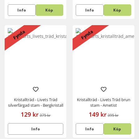
Info
Köp
Info
Köp
Fynda
Fynda
Kristallträd - Livets Träd
Kristallträd - Livets Träd brun
silverfärgad stam - Bergkristall
stam - Ametist
129 kr
149 kr
375 kr
395 kr
Info
Info
Köp