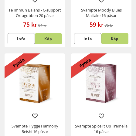
Te Immun Balans - C-support
Svampte Moody Blues
Örtagubben 20 påsar
Maitake 16 påsar
75 kr
59 kr
94 kr
75 kr
Info
Köp
Info
Köp
Fynda
Fynda
Svampte Hygge Harmony
Svampte Spice It Up Tremella
Reishi 16 påsar
16 påsar