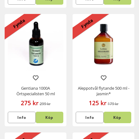
Fynda
Fynda
Gentiana 1000A
Aleppotvål flytande 500 ml -
Örtspecialisten 50 ml
Jasmin*
275 kr
125 kr
299 kr
179 kr
Info
Köp
Info
Köp