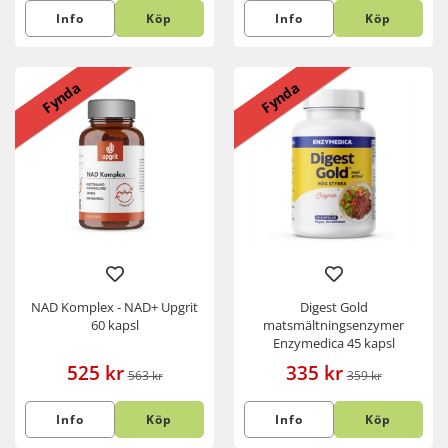
Info
Köp
Info
Köp
Fynda
Fynda
NAD Komplex - NAD+ Upgrit
Digest Gold
60 kapsl
matsmältningsenzymer
Enzymedica 45 kapsl
525 kr
335 kr
563 kr
359 kr
Info
Köp
Info
Köp