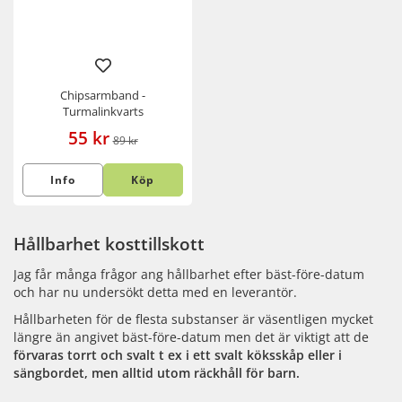
Chipsarmband -
Turmalinkvarts
55 kr
89 kr
Info
Köp
Hållbarhet kosttillskott
Jag får många frågor ang hållbarhet efter bäst-före-datum
och har nu undersökt detta med en leverantör.
Hållbarheten för de flesta substanser är väsentligen mycket
längre än angivet bäst-före-datum men det är viktigt att de
förvaras torrt och svalt t ex i ett svalt köksskåp eller i
sängbordet, men allti
d utom räckhåll för barn.