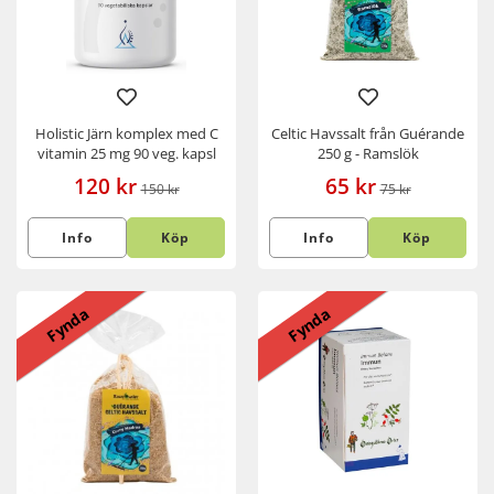
Holistic Järn komplex med C
Celtic Havssalt från Guérande
vitamin 25 mg 90 veg. kapsl
250 g - Ramslök
120 kr
65 kr
150 kr
75 kr
Info
Köp
Info
Köp
Fynda
Fynda