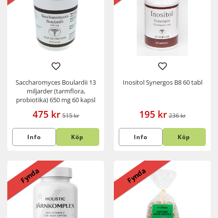
Saccharomyces Boulardii 13
Inositol Synergos B8 60 tabl
miljarder (tarmflora,
probiotika) 650 mg 60 kapsl
475 kr
195 kr
515 kr
236 kr
Info
Köp
Info
Köp
Fynda
Fynda