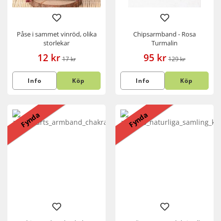
Påse i sammet vinröd, olika
Chipsarmband - Rosa
storlekar
Turmalin
12 kr
95 kr
17 kr
129 kr
Info
Köp
Info
Köp
Fynda
Fynda