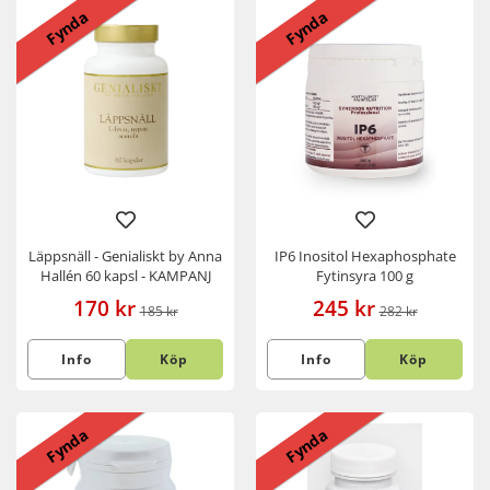
Fynda
Fynda
Läppsnäll - Genialiskt by Anna
IP6 Inositol Hexaphosphate
Hallén 60 kapsl - KAMPANJ
Fytinsyra 100 g
170 kr
245 kr
185 kr
282 kr
Info
Köp
Info
Köp
Fynda
Fynda