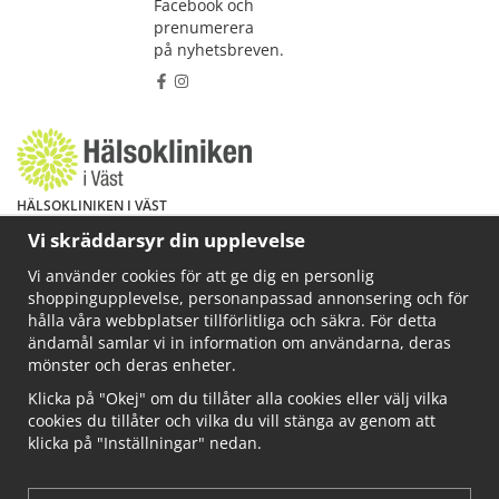
Facebook och
prenumerera
på nyhetsbreven.
HÄLSOKLINIKEN I VÄST
Har du hälsoproblem? Fråga mig!
Vi skräddarsyr din upplevelse
Välkommen att maila mig på
Vi använder cookies för att ge dig en personlig
info@ahkliniken.se eller ring 070-622 85 65
shoppingupplevelse, personanpassad annonsering och för
Läs gärna mer på www.ahkliniken.se
hålla våra webbplatser tillförlitliga och säkra. För detta
ändamål samlar vi in information om användarna, deras
mönster och deras enheter.
Klicka på "Okej" om du tillåter alla cookies eller välj vilka
cookies du tillåter och vilka du vill stänga av genom att
klicka på "Inställningar" nedan.