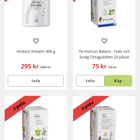
Holistic Kreatin 400 g
Te Immun Balans - Hals och
Svalg Örtagubben 20 påsar
295 kr
75 kr
349 kr
94 kr
Info
Info
Köp
Fynda
Fynda