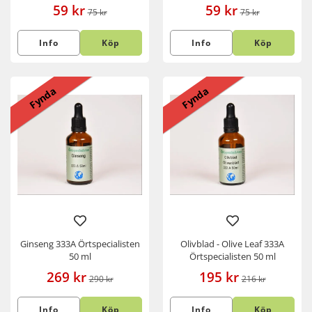
59 kr
59 kr
75 kr
75 kr
Info
Köp
Info
Köp
Fynda
Fynda
Ginseng 333A Örtspecialisten
Olivblad - Olive Leaf 333A
50 ml
Örtspecialisten 50 ml
269 kr
195 kr
290 kr
216 kr
Info
Köp
Info
Köp