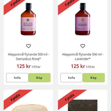
Fynda
Fynda
Aleppotvål flytande 500 ml -
Aleppotvål flytande 500 ml -
Damaskus Rosę*
Lavender*
125 kr
125 kr
179 kr
179 kr
Info
Köp
Info
Köp
Fynda
Fynda