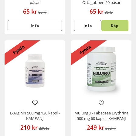
påsar
Örtagubben 20 påsar
65 kr
65 kr
85 kr
85 kr
Info
Info
Köp
Fynda
Fynda
L-Arginin 500 mg 120 kapsl -
Mulungu - Fabaceae Erythrina
KAMPANJ
500 mg 60 kapsl - KAMPANJ
210 kr
249 kr
236 kr
282 kr