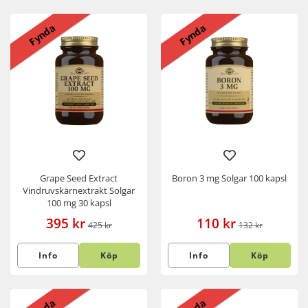
Fynda
Fynda
Grape Seed Extract
Boron 3 mg Solgar 100 kapsl
Vindruvskärnextrakt Solgar
100 mg 30 kapsl
395 kr
110 kr
425 kr
132 kr
Info
Köp
Info
Köp