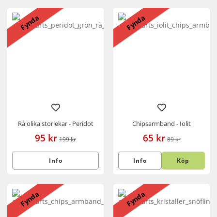
Fynda
Fynda
Rå olika storlekar - Peridot
Chipsarmband - Iolit
95 kr
65 kr
199 kr
89 kr
Info
Info
Köp
Fynda
Fynda