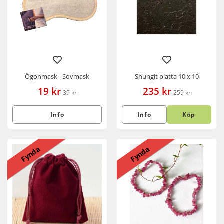
Ögonmask - Sovmask
Shungit platta 10 x 10
19 kr
235 kr
39 kr
259 kr
Info
Info
Köp
Fynda
Fynda