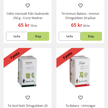
Celtic Havssalt från Guérande
Te Immun Balans - Immun
250 g - Curry Madras
Örtagubben 20 påsar
65 kr
65 kr
75 kr
85 kr
Info
Köp
Info
Köp
Fynda
Fynda
Te God Natt Örtagubben 20
Te Balans - Urinvägar