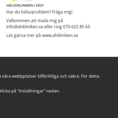
HÄLSOKLINIKEN I VÄST
Har du hälsoproblem? Fråga mig!
Välkommen att maila mig på
info@ahkliniken.se eller ring 070-622 85 65
Läs gärna mer på www.ahkliniken.se
åra webbplatser tillförlitliga och säkra. För detta
t klicka på "Inställningar" nedan.