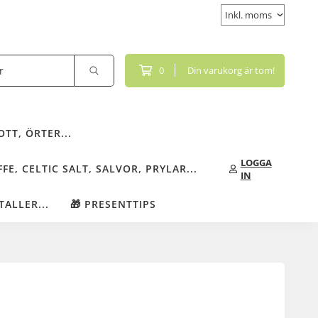
0
Din varukorg är tom!
TT, ÖRTER...
LOGGA
FE, CELTIC SALT, SALVOR, PRYLAR...
IN
TALLER...
🎁 PRESENTTIPS