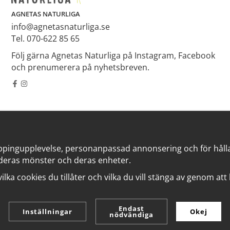
AGNETAS NATURLIGA
info@agnetasnaturliga.se
Tel. 070-622 85 65
Följ gärna Agnetas Naturliga på Instagram, Facebook
och prenumerera på nyhetsbreven.
ppingupplevelse, personanpassad annonsering och för hålla v
deras mönster och deras enheter.
 vilka cookies du tillåter och vilka du vill stänga av genom at
Endast
Inställningar
Okej
nödvändiga
Drift & produktion:
Wikinggruppen