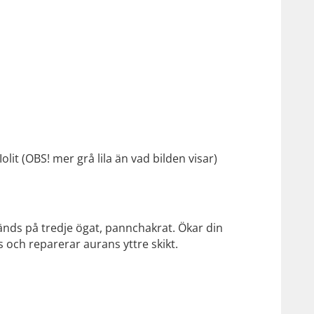
lit (OBS! mer grå lila än vad bilden visar)
vänds på tredje ögat, pannchakrat. Ökar din
s och reparerar aurans yttre skikt.