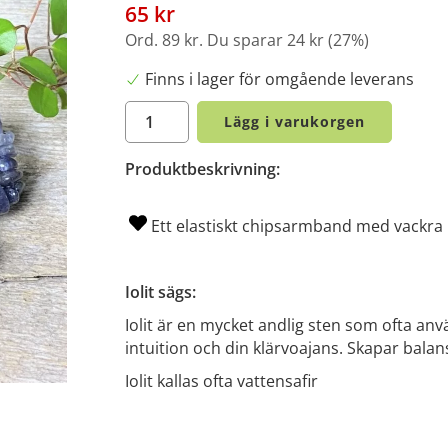
65 kr
Ord.
89 kr
. Du sparar
24 kr
(
27
%)
Finns i lager för omgående leverans
Lägg i varukorgen
Produktbeskrivning:
Ett elastiskt chipsarmband med vackra Io
Iolit sägs:
Iolit är en mycket andlig sten som ofta an
intuition och din klärvoajans. Skapar balan
Iolit kallas ofta vattensafir