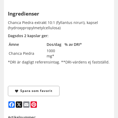
Ingredienser
Chanca Piedra extrakt 10:1 (fyllantus niruri), kapsel
(hydroxypropylmetylcellulosa)
Dagsdos 2 kapslar ger:
Ämne
Dos/dag
% av DRI*
1000
Chanca Piedra
mg*
*DRI är dagligt referensintag. **DRI-värdens ej fastställd.
Spara som favorit
Facebook
X
Email
Pinterest
Artikelnummer: