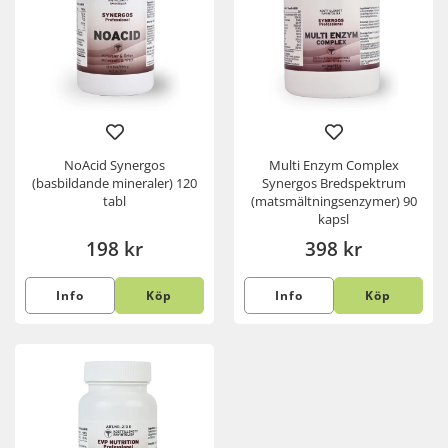
NoAcid Synergos
Multi Enzym Complex
(basbildande mineraler) 120
Synergos Bredspektrum
tabl
(matsmältningsenzymer) 90
kapsl
198 kr
398 kr
Info
Köp
Info
Köp