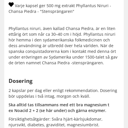
Varje kapsel ger 500 mg extrakt Phyllantus Niruri -
Chansa Piedra - "Stensprängaren"
Phyllantus niruri, även kallad Chansa Piedra, är en liten
ettårig ört som når ca 30–40 cm i höjd. Phyllantus niruri
hör hemma i den sydamerikanska folkmedicinen och
dess användning är utbredd över hela världen. När de
spanska conquistadorerna kom i kontakt med denna ört
under erövringen av Sydamerika under 1500-talet så gav
de örten namnet Chansa Piedra -stensprängaren.
Dosering
2 kapslar per dag eller enligt rekommendation. Dosering
bör uppdelas i två intag, morgon och kväll.
Ska alltid tas tillsammans med ett bra magnesium t
ex Noacid 2 + 2 (se här under) och gärna enzymer.
Försiktighetsåtgärder: Svåra hjärt-kärlsjukdomar,
njursvikt, diabetes, graviditet, magnesiumbrist.