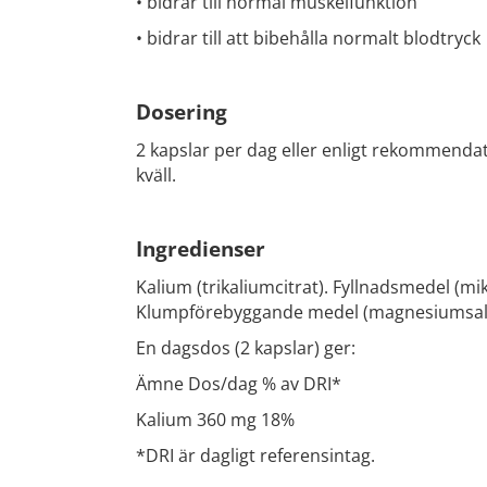
• bidrar till normal muskelfunktion
• bidrar till att bibehålla normalt blodtryck
Dosering
2 kapslar per dag eller enligt rekommendat
kväll.
Ingredienser
Kalium (trikaliumcitrat). Fyllnadsmedel (mikr
Klumpförebyggande medel (magnesiumsalte
En dagsdos (2 kapslar) ger:
Ämne Dos/dag % av DRI*
Kalium 360 mg 18%
*DRI är dagligt referensintag.