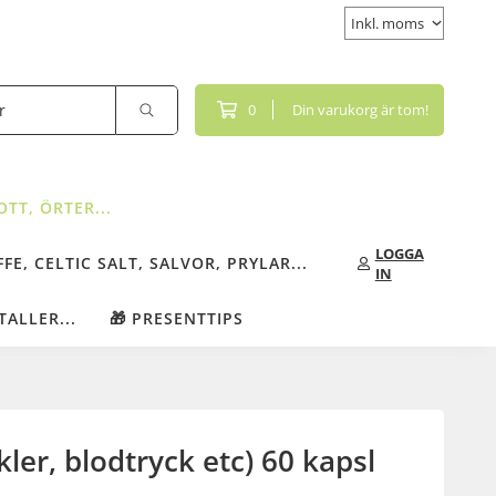
0
Din varukorg är tom!
TT, ÖRTER...
LOGGA
FE, CELTIC SALT, SALVOR, PRYLAR...
IN
TALLER...
🎁 PRESENTTIPS
er, blodtryck etc) 60 kapsl