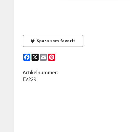
Spara som favorit
Facebook
X
Email
Pinterest
Artikelnummer:
EV229