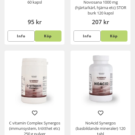
60 kapsl
Novosana 1000 mg
(hjärta/kärl, hjärna etc) STOR
burk 120 kapsl
95 kr
207 kr
Info
Köp
Info
Köp
C vitamin Complex Synergos
NoAcid Synergos
(immunsystem, trötthet etc)
(basbildande mineraler) 120
250 g pulver
tabl