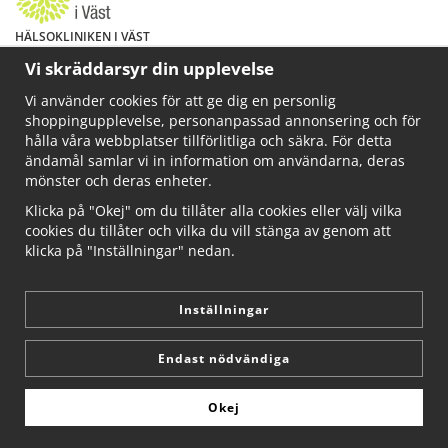
HÄLSOKLINIKEN I VÄST
Har du hälsoproblem? Fråga mig!
Vi skräddarsyr din upplevelse
Välkommen att maila mig på
Vi använder cookies för att ge dig en personlig
info@ahkliniken.se eller ring 070-622 85 65
shoppingupplevelse, personanpassad annonsering och för
Läs gärna mer på www.ahkliniken.se
hålla våra webbplatser tillförlitliga och säkra. För detta
ändamål samlar vi in information om användarna, deras
mönster och deras enheter.
Klicka på "Okej" om du tillåter alla cookies eller välj vilka
cookies du tillåter och vilka du vill stänga av genom att
klicka på "Inställningar" nedan.
Inställningar
Endast nödvändiga
Okej
Drift & produktion:
Wikinggruppen