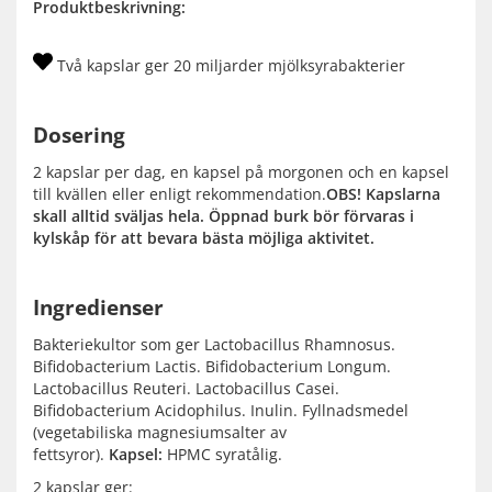
Produktbeskrivning:
Två kapslar ger 20 miljarder mjölksyrabakterier
Dosering
2 kapslar per dag, en kapsel på morgonen och en kapsel
till kvällen eller enligt rekommendation.
OBS! Kapslarna
skall alltid sväljas hela. Öppnad burk bör förvaras i
kylskåp för att bevara bästa möjliga aktivitet.
Ingredienser
Bakteriekultor som ger Lactobacillus Rhamnosus.
Bifidobacterium Lactis. Bifidobacterium Longum.
Lactobacillus Reuteri. Lactobacillus Casei.
Bifidobacterium Acidophilus. Inulin. Fyllnadsmedel
(vegetabiliska magnesiumsalter av
fettsyror).
Kapsel:
HPMC syratålig.
2 kapslar ger: