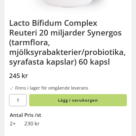
Lacto Bífidum Complex
Reuteri 20 miljarder Synergos
(tarmflora,
mjölksyrabakterier/probiotika,
syrafasta kapslar) 60 kapsl
245 kr
Finns i lager för omgående leverans
Lägg i varukorgen
Antal
Pris /st
2+
230 kr