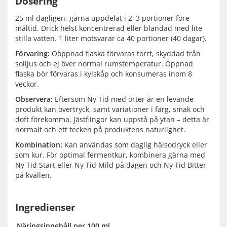
Dosering
25 ml dagligen, gärna uppdelat i 2–3 portioner före
måltid. Drick helst koncentrerad eller blandad med lite
stilla vatten. 1 liter motsvarar ca 40 portioner (40 dagar).
Förvaring:
Oöppnad flaska förvaras torrt, skyddad från
solljus och ej över normal rumstemperatur. Öppnad
flaska bör förvaras i kylskåp och konsumeras inom 8
veckor.
Observera:
Eftersom Ny Tid med örter är en levande
produkt kan övertryck, samt variationer i färg, smak och
doft förekomma. Jästflingor kan uppstå på ytan – detta är
normalt och ett tecken på produktens naturlighet.
Kombination:
Kan användas som daglig hälsodryck eller
som kur. För optimal fermentkur, kombinera gärna med
Ny Tid Start eller Ny Tid Mild på dagen och Ny Tid Bitter
på kvällen.
Ingredienser
Näringsinnehåll per 100 ml