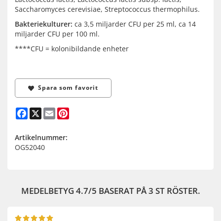
Saccharomyces cerevisiae, Streptococcus thermophilus.
Bakteriekulturer:
ca 3,5 miljarder CFU per 25 ml, ca 14
miljarder CFU per 100 ml.
****CFU = kolonibildande enheter
Spara som favorit
Facebook
X
Email
Pinterest
Artikelnummer:
OG52040
MEDELBETYG
4.7
/5 BASERAT PÅ
3
ST RÖSTER.