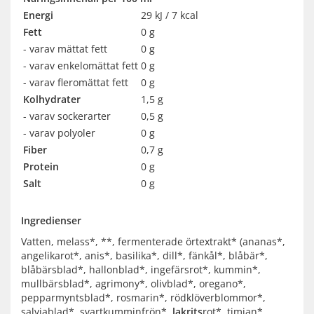
Energi
29 kJ / 7 kcal
Fett
0 g
- varav mättat fett
0 g
- varav enkelomättat fett
0 g
- varav fleromättat fett
0 g
Kolhydrater
1,5 g
- varav sockerarter
0,5 g
- varav polyoler
0 g
Fiber
0,7 g
Protein
0 g
Salt
0 g
Ingredienser
Vatten, melass*, **, fermenterade örtextrakt* (ananas*,
angelikarot*, anis*, basilika*, dill*, fänkål*, blåbär*,
blåbärsblad*, hallonblad*, ingefärsrot*, kummin*,
mullbärsblad*, agrimony*, olivblad*, oregano*,
pepparmyntsblad*, rosmarin*, rödklöverblommor*,
salviablad*, svartkumminfrön*,
lakrits
rot*, timjan*,