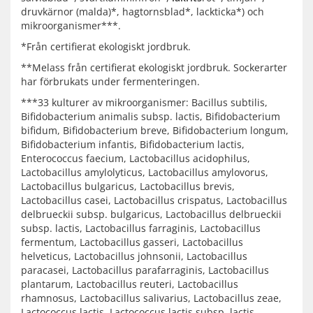
druvkärnor (malda)*, hagtornsblad*, lackticka*) och
mikroorganismer***.
*Från certifierat ekologiskt jordbruk.
**Melass från certifierat ekologiskt jordbruk. Sockerarter
har förbrukats under fermenteringen.
***33 kulturer av mikroorganismer: Bacillus subtilis,
Bifidobacterium animalis subsp. lactis, Bifidobacterium
bifidum, Bifidobacterium breve, Bifidobacterium longum,
Bifidobacterium infantis, Bifidobacterium lactis,
Enterococcus faecium, Lactobacillus acidophilus,
Lactobacillus amylolyticus, Lactobacillus amylovorus,
Lactobacillus bulgaricus, Lactobacillus brevis,
Lactobacillus casei, Lactobacillus crispatus, Lactobacillus
delbrueckii subsp. bulgaricus, Lactobacillus delbrueckii
subsp. lactis, Lactobacillus farraginis, Lactobacillus
fermentum, Lactobacillus gasseri, Lactobacillus
helveticus, Lactobacillus johnsonii, Lactobacillus
paracasei, Lactobacillus parafarraginis, Lactobacillus
plantarum, Lactobacillus reuteri, Lactobacillus
rhamnosus, Lactobacillus salivarius, Lactobacillus zeae,
Lactococcus lactis, Lactococcus lactis subsp. lactis,