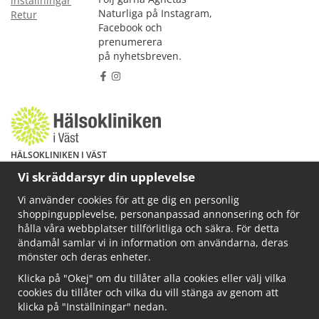
inställningar
Naturliga på Instagram,
Retur
Facebook och
prenumerera
på nyhetsbreven.
HÄLSOKLINIKEN I VÄST
Har du hälsoproblem? Fråga mig!
Vi skräddarsyr din upplevelse
Välkommen att maila mig på
Vi använder cookies för att ge dig en personlig
info@ahkliniken.se eller ring 070-622 85 65
shoppingupplevelse, personanpassad annonsering och för
Läs gärna mer på www.ahkliniken.se
hålla våra webbplatser tillförlitliga och säkra. För detta
ändamål samlar vi in information om användarna, deras
mönster och deras enheter.
Klicka på "Okej" om du tillåter alla cookies eller välj vilka
cookies du tillåter och vilka du vill stänga av genom att
klicka på "Inställningar" nedan.