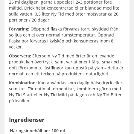
25 ml dagligen, gärna uppdelat i 2–3 portioner före
måltid. Drick helst koncentrerad eller blandad med lite
stilla vatten.
0,5 liter Ny Tid med örter motsvarar ca 20
portioner / 20 dagar.
Förvaring:
Oöppnad flaska förvaras torrt, skyddad från
solljus och ej över normal rumstemperatur. Öppnad
flaska bör förvaras i kylskåp och konsumeras inom 8
veckor.
Observera:
Eftersom Ny Tid med örter är en levande
produkt kan övertryck, samt variationer i färg, smak och
doft förekomma. Jästflingor kan uppstå på ytan – detta är
normalt och ett tecken på produktens naturlighet.
Kombination:
Kan användas som daglig hälsodryck eller
som kur. För optimal fermentkur, kombinera gärna med
Ny Tid Start eller Ny Tid Mild på dagen och Ny Tid Bitter
på kvällen.
Ingredienser
Näringsinnehåll per 100 ml