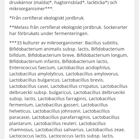
druvkärnor (malda)*, hagtornsblad*, lackticka*) och
mikroorganismer***.
*Från certifierat ekologiskt jordbruk.
**Melass från certifierat ekologiskt jordbruk. Sockerarter
har förbrukats under fermenteringen.
***33 kulturer av mikroorganismer: Bacillus subtilis,
Bifidobacterium animalis subsp. lactis, Bifidobacterium
bifidum, Bifidobacterium breve, Bifidobacterium longum,
Bifidobacterium infantis, Bifidobacterium lactis,
Enterococcus faecium, Lactobacillus acidophilus,
Lactobacillus amylolyticus, Lactobacillus amylovorus,
Lactobacillus bulgaricus, Lactobacillus brevis,
Lactobacillus casei, Lactobacillus crispatus, Lactobacillus
delbrueckii subsp. bulgaricus, Lactobacillus delbrueckii
subsp. lactis, Lactobacillus farraginis, Lactobacillus
fermentum, Lactobacillus gasseri, Lactobacillus
helveticus, Lactobacillus johnsonii, Lactobacillus
paracasei, Lactobacillus parafarraginis, Lactobacillus
plantarum, Lactobacillus reuteri, Lactobacillus
rhamnosus, Lactobacillus salivarius, Lactobacillus zeae,
Lactococcus lactis, Lactococcus lactis subsp. lactis,