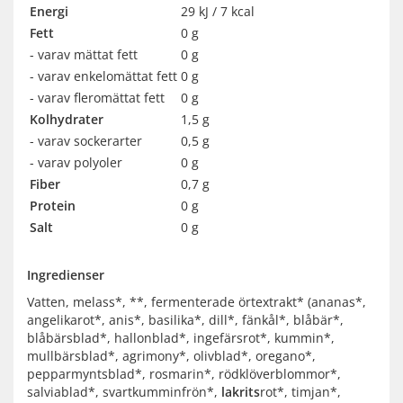
Energi
29 kJ / 7 kcal
Fett
0 g
- varav mättat fett
0 g
- varav enkelomättat fett
0 g
- varav fleromättat fett
0 g
Kolhydrater
1,5 g
- varav sockerarter
0,5 g
- varav polyoler
0 g
Fiber
0,7 g
Protein
0 g
Salt
0 g
Ingredienser
Vatten, melass*, **, fermenterade örtextrakt* (ananas*,
angelikarot*, anis*, basilika*, dill*, fänkål*, blåbär*,
blåbärsblad*, hallonblad*, ingefärsrot*, kummin*,
mullbärsblad*, agrimony*, olivblad*, oregano*,
pepparmyntsblad*, rosmarin*, rödklöverblommor*,
salviablad*, svartkumminfrön*,
lakrits
rot*, timjan*,