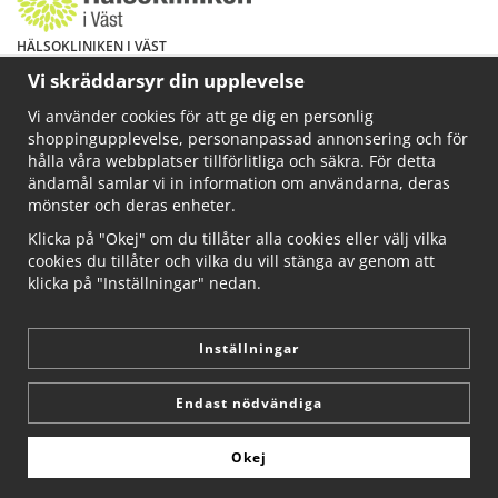
HÄLSOKLINIKEN I VÄST
Har du hälsoproblem? Fråga mig!
Vi skräddarsyr din upplevelse
Välkommen att maila mig på
Vi använder cookies för att ge dig en personlig
info@ahkliniken.se eller ring 070-622 85 65
shoppingupplevelse, personanpassad annonsering och för
Läs gärna mer på www.ahkliniken.se
hålla våra webbplatser tillförlitliga och säkra. För detta
ändamål samlar vi in information om användarna, deras
mönster och deras enheter.
Klicka på "Okej" om du tillåter alla cookies eller välj vilka
cookies du tillåter och vilka du vill stänga av genom att
klicka på "Inställningar" nedan.
Inställningar
Endast nödvändiga
Okej
Drift & produktion:
Wikinggruppen