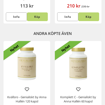
113 kr
210 kr
236 kr
Info
Köp
Info
Köp
ANDRA KÖPTE ÄVEN
Nyhet
Nyhet
Kvällsro - Genialiskt by Anna
Komplett C - Genialiskt by
Hallén 120 kapsl
Anna Hallén 60 kapsl