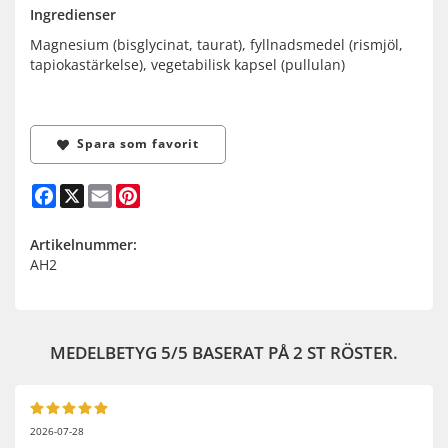
Ingredienser
Magnesium (bisglycinat, taurat), fyllnadsmedel (rismjöl,
tapiokastärkelse), vegetabilisk kapsel (pullulan)
Spara som favorit
Facebook
X
Email
Pinterest
Artikelnummer:
AH2
MEDELBETYG
5
/5 BASERAT PÅ
2
ST RÖSTER.
2026-07-28