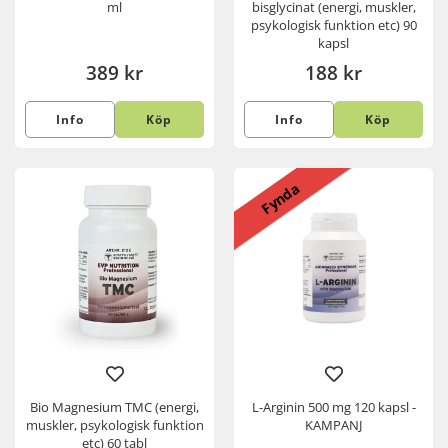
ml
bisglycinat (energi, muskler,
psykologisk funktion etc) 90
kapsl
389 kr
188 kr
Info
Köp
Info
Köp
Fynda
Bio Magnesium TMC (energi,
L-Arginin 500 mg 120 kapsl -
muskler, psykologisk funktion
KAMPANJ
etc) 60 tabl