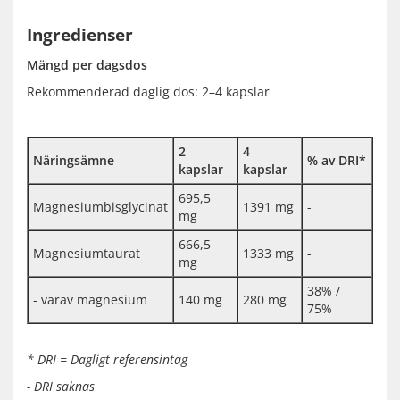
Ingredienser
Mängd per dagsdos
Rekommenderad daglig dos: 2–4 kapslar
2
4
Näringsämne
% av DRI*
kapslar
kapslar
695,5
Magnesiumbisglycinat
1391 mg
-
mg
666,5
Magnesiumtaurat
1333 mg
-
mg
38% /
- varav magnesium
140 mg
280 mg
75%
* DRI = Dagligt referensintag
- DRI saknas