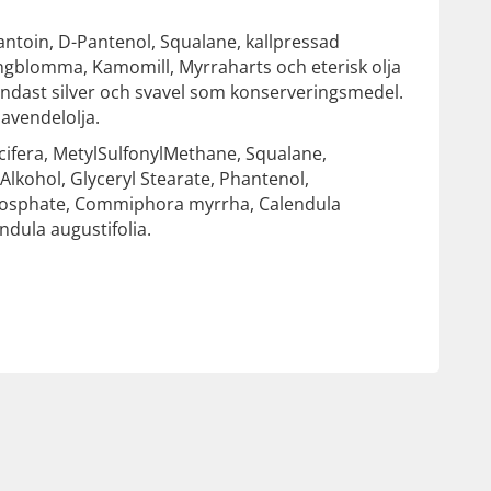
lantoin, D-Pantenol, Squalane, kallpressad
Ringblomma, Kamomill, Myrraharts och eterisk olja
Endast silver och svavel som konserveringsmedel.
lavendelolja.
ucifera, MetylSulfonylMethane, Squalane,
 Alkohol, Glyceryl Stearate, Phantenol,
Phosphate, Commiphora myrrha, Calendula
ndula augustifolia.