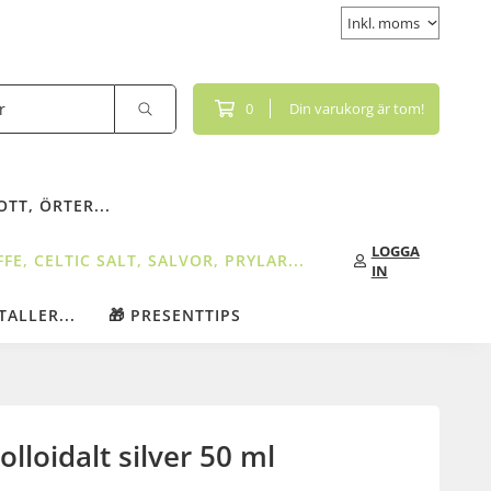
0
Din varukorg är tom!
TT, ÖRTER...
LOGGA
FE, CELTIC SALT, SALVOR, PRYLAR...
IN
TALLER...
🎁 PRESENTTIPS
loidalt silver 50 ml