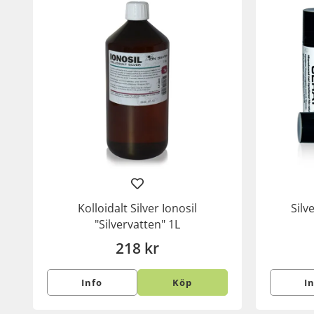
Kolloidalt Silver Ionosil
Silv
"Silvervatten" 1L
218 kr
Info
Köp
I