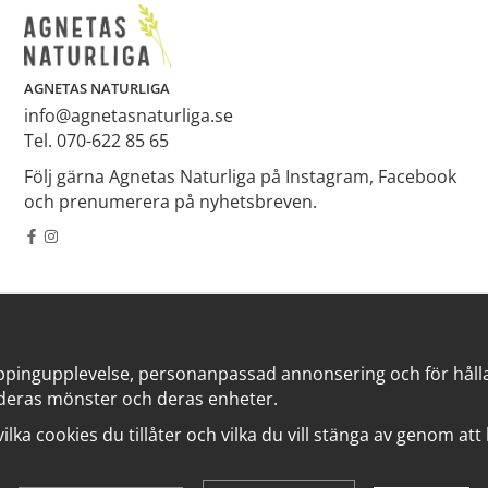
AGNETAS NATURLIGA
info@agnetasnaturliga.se
Tel. 070-622 85 65
Följ gärna Agnetas Naturliga på Instagram, Facebook
och prenumerera på nyhetsbreven.
ppingupplevelse, personanpassad annonsering och för hålla v
deras mönster och deras enheter.
 vilka cookies du tillåter och vilka du vill stänga av genom at