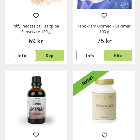
Påfyllnadssalt till saltpipa
Tandkräm Biomed - Calcimax
Sensecare 120 g
100 g
69 kr
75 kr
Info
Köp
Info
Köp
Nyhet