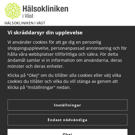
HÄLSOKLINIKEN I VÄST
Har du hälsoproblem? Fråga mig!
Vi skräddarsyr din upplevelse
Välkommen att maila mig på
Vi använder cookies för att ge dig en personlig
info@ahkliniken.se eller ring 070-622 85 65
shoppingupplevelse, personanpassad annonsering och för
Läs gärna mer på www.ahkliniken.se
hålla våra webbplatser tillförlitliga och säkra. För detta
ändamål samlar vi in information om användarna, deras
mönster och deras enheter.
Klicka på "Okej" om du tillåter alla cookies eller välj vilka
cookies du tillåter och vilka du vill stänga av genom att
klicka på "Inställningar" nedan.
Inställningar
Endast nödvändiga
Okej