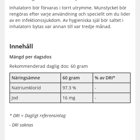
Inhalatorn bör förvaras i torrt utrymme. Munstycket bör
rengöras efter varje användning och speciellt om du lider
av en infektionssjukdom. Av hygieniska själ bör saltet i
inhalatorn bytas var annan till var tredje månad.
Innehåll
Mängd per dagsdos
Rekommenderad daglig dos: 60 gram
Näringsämne
60 gram
% av DRI*
Natriumklorid
97.3 %
-
Jod
16 mg
-
* DRI = Dagligt referensintag
- DRI saknas