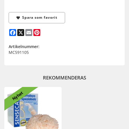
Spara som favorit
Facebook
X
Email
Pinterest
Artikelnummer:
MC591105
REKOMMENDERAS
Nyhet