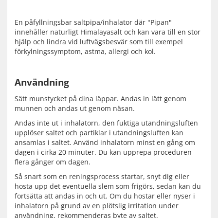
En påfyllningsbar saltpipa/inhalator där "Pipan"
innehåller naturligt Himalayasalt och kan vara till en stor
hjälp och lindra vid luftvägsbesvär som till exempel
förkylningssymptom, astma, allergi och kol.
Användning
Sätt munstycket på dina läppar. Andas in lätt genom
munnen och andas ut genom näsan.
Andas inte ut i inhalatorn, den fuktiga utandningsluften
upplöser saltet och partiklar i utandningsluften kan
ansamlas i saltet. Använd inhalatorn minst en gång om
dagen i cirka 20 minuter. Du kan upprepa proceduren
flera gånger om dagen.
Så snart som en reningsprocess startar, snyt dig eller
hosta upp det eventuella slem som frigörs, sedan kan du
fortsätta att andas in och ut. Om du hostar eller nyser i
inhalatorn på grund av en plötslig irritation under
användning, rekommenderas byte av saltet.