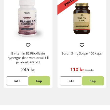
Fynda
B vitamin B2 Riboflavin
Boron 3 mg Solgar 100 kapsl
Synergos (kan vara orsak till
järnbrist) 60 tabl
245 kr
110 kr
132 kr
Info
Köp
Info
Köp