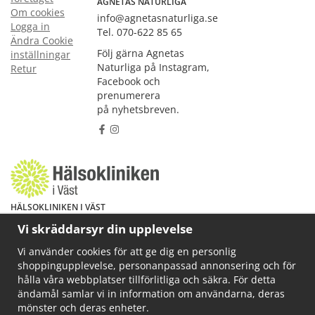
AGNETAS NATURLIGA
Om cookies
info@agnetasnaturliga.se
Logga in
Tel. 070-622 85 65
Ändra Cookie
Följ gärna Agnetas
inställningar
Naturliga på Instagram,
Retur
Facebook och
prenumerera
på nyhetsbreven.
HÄLSOKLINIKEN I VÄST
Har du hälsoproblem? Fråga mig!
Vi skräddarsyr din upplevelse
Välkommen att maila mig på
Vi använder cookies för att ge dig en personlig
info@ahkliniken.se eller ring 070-622 85 65
shoppingupplevelse, personanpassad annonsering och för
Läs gärna mer på www.ahkliniken.se
hålla våra webbplatser tillförlitliga och säkra. För detta
ändamål samlar vi in information om användarna, deras
mönster och deras enheter.