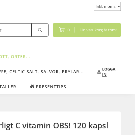
0
Din varukorg är tom!
TT, ÖRTER...
LOGGA
FE, CELTIC SALT, SALVOR, PRYLAR...
IN
TALLER...
🎁 PRESENTTIPS
igt C vitamin OBS! 120 kapsl