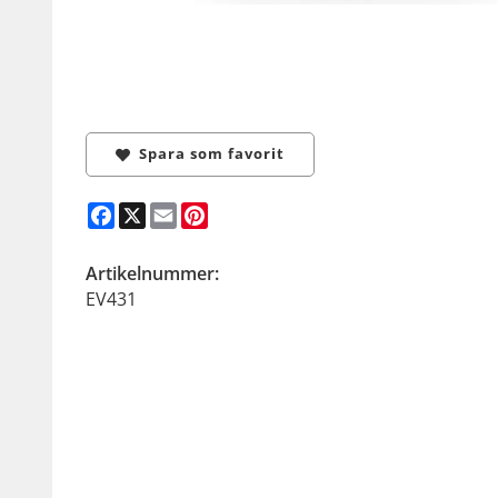
Spara som favorit
Facebook
X
Email
Pinterest
Artikelnummer:
EV431