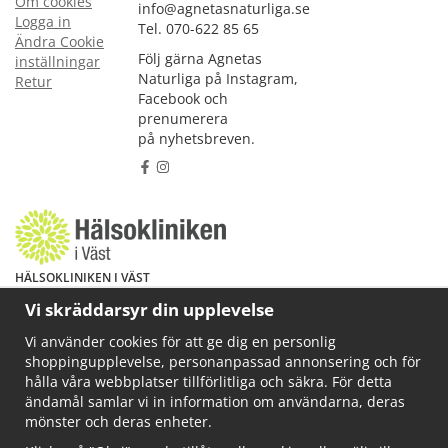
Om cookies
info@agnetasnaturliga.se
Logga in
Tel. 070-622 85 65
Ändra Cookie
Följ gärna Agnetas
inställningar
Naturliga på Instagram,
Retur
Facebook och
prenumerera
på nyhetsbreven.
HÄLSOKLINIKEN I VÄST
Har du hälsoproblem? Fråga mig!
Vi skräddarsyr din upplevelse
Välkommen att maila mig på
Vi använder cookies för att ge dig en personlig
info@ahkliniken.se eller ring 070-622 85 65
shoppingupplevelse, personanpassad annonsering och för
Läs gärna mer på www.ahkliniken.se
hålla våra webbplatser tillförlitliga och säkra. För detta
ändamål samlar vi in information om användarna, deras
mönster och deras enheter.