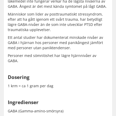
läkemedel inte fungerar verkar ha de lägsta nivåerna av
GABA. Ångest är det mest kända symtomet på lågt GABA.
Människor som lider av posttraumatiskt stressyndrom,
efter att ha gått igenom ett svårt trauma, har betydligt
lägre GABA-nivåer än de som inte utvecklar PTSD efter
traumatiska upplevelser.
Ett antal studier har dokumenterat minskade nivåer av
GABA i hjärnan hos personer med panikångest jämfört
med personer utan paniktendenser.
Personer med sömnlöshet har lägre hjärnnivåer av
GABA.
Dosering
1 krm = ca 1 gram per dag
Ingredienser
GABA (Gamma-amino-smörsyra)