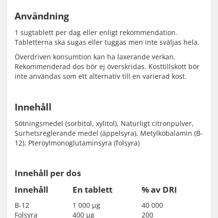
Användning
1 sugtablett per dag eller enligt rekommendation.
Tabletterna ska sugas eller tuggas men inte sväljas hela.
Överdriven konsumtion kan ha laxerande verkan.
Rekommenderad dos bör ej överskridas. Kosttillskott bör
inte användas som ett alternativ till en varierad kost.
Innehåll
Sötningsmedel (sorbitol, xylitol), Naturligt citronpulver,
Surhetsreglerande medel (äppelsyra), Metylkobalamin (B-
12), Pteroylmonoglutaminsyra (folsyra)
Innehåll per dos
Innehåll
En tablett
% av DRI
B-12
1 000 µg
40 000
Folsyra
400 µg
200