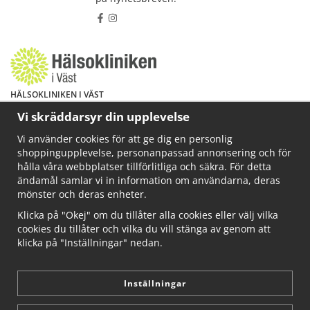
HÄLSOKLINIKEN I VÄST
Har du hälsoproblem? Fråga mig!
Vi skräddarsyr din upplevelse
Välkommen att maila mig på
Vi använder cookies för att ge dig en personlig
info@ahkliniken.se eller ring 070-622 85 65
shoppingupplevelse, personanpassad annonsering och för
Läs gärna mer på www.ahkliniken.se
hålla våra webbplatser tillförlitliga och säkra. För detta
ändamål samlar vi in information om användarna, deras
mönster och deras enheter.
Klicka på "Okej" om du tillåter alla cookies eller välj vilka
cookies du tillåter och vilka du vill stänga av genom att
klicka på "Inställningar" nedan.
Inställningar