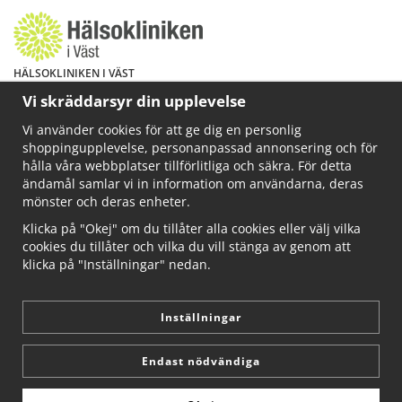
HÄLSOKLINIKEN I VÄST
Har du hälsoproblem? Fråga mig!
Vi skräddarsyr din upplevelse
Välkommen att maila mig på
Vi använder cookies för att ge dig en personlig
info@ahkliniken.se eller ring 070-622 85 65
shoppingupplevelse, personanpassad annonsering och för
Läs gärna mer på www.ahkliniken.se
hålla våra webbplatser tillförlitliga och säkra. För detta
ändamål samlar vi in information om användarna, deras
mönster och deras enheter.
Klicka på "Okej" om du tillåter alla cookies eller välj vilka
cookies du tillåter och vilka du vill stänga av genom att
klicka på "Inställningar" nedan.
Inställningar
Endast nödvändiga