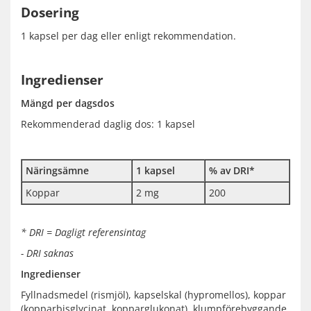
Dosering
1 kapsel per dag eller enligt rekommendation.
Ingredienser
Mängd per dagsdos
Rekommenderad daglig dos: 1 kapsel
Näringsämne
1 kapsel
% av DRI*
Koppar
2 mg
200
* DRI = Dagligt referensintag
- DRI saknas
Ingredienser
Fyllnadsmedel (rismjöl), kapselskal (hypromellos), koppar
(kopparbisglycinat, kopparglukonat), klumpförebyggande