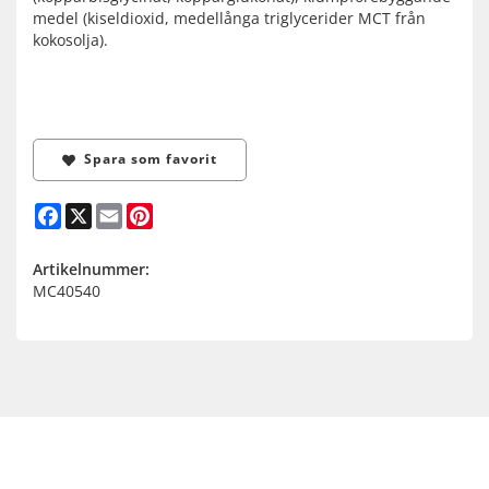
medel (kiseldioxid, medellånga triglycerider MCT från
kokosolja).
Spara som favorit
Facebook
X
Email
Pinterest
Artikelnummer:
MC40540