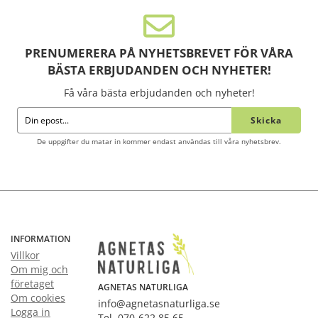
PRENUMERERA PÅ NYHETSBREVET FÖR VÅRA
BÄSTA ERBJUDANDEN OCH NYHETER!
Få våra bästa erbjudanden och nyheter!
Skicka
De uppgifter du matar in kommer endast användas till våra nyhetsbrev.
INFORMATION
Villkor
Om mig och
företaget
AGNETAS NATURLIGA
Om cookies
info@agnetasnaturliga.se
Logga in
Tel. 070-622 85 65