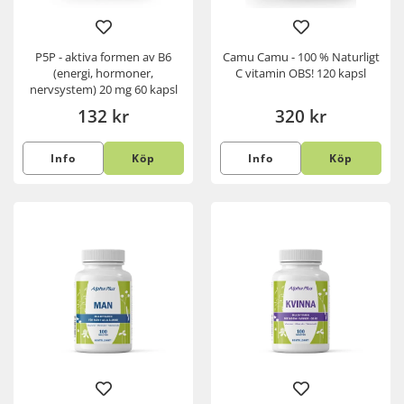
P5P - aktiva formen av B6
Camu Camu - 100 % Naturligt
(energi, hormoner,
C vitamin OBS! 120 kapsl
nervsystem) 20 mg 60 kapsl
132 kr
320 kr
Info
Köp
Info
Köp