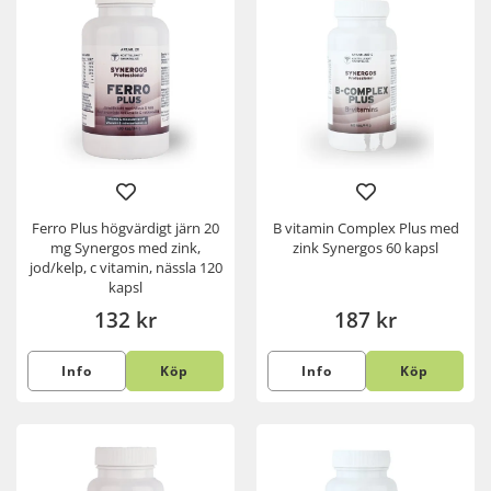
Ferro Plus högvärdigt järn 20
B vitamin Complex Plus med
mg Synergos med zink,
zink Synergos 60 kapsl
jod/kelp, c vitamin, nässla 120
kapsl
132 kr
187 kr
Info
Köp
Info
Köp