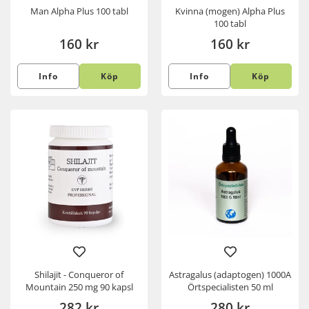
Man Alpha Plus 100 tabl
Kvinna (mogen) Alpha Plus
100 tabl
160 kr
160 kr
Info
Köp
Info
Köp
Shilajit - Conqueror of
Astragalus (adaptogen) 1000A
Mountain 250 mg 90 kapsl
Örtspecialisten 50 ml
282 kr
280 kr