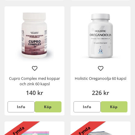
Cupro Complex med koppar
Holistic Oreganoolja 60 kapsl
och zink 60 kapsl
140 kr
226 kr
Info
Köp
Info
Köp
Fynda
Fynda