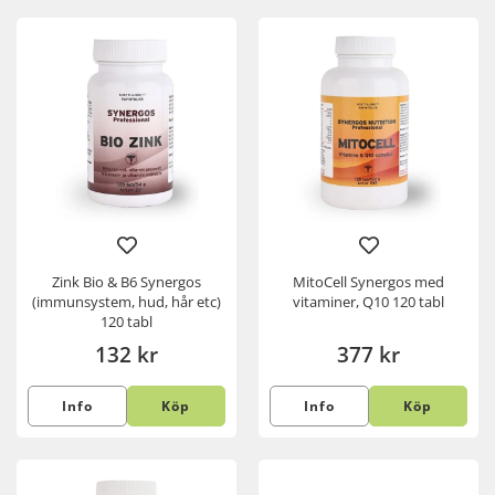
Zink Bio & B6 Synergos
MitoCell Synergos med
(immunsystem, hud, hår etc)
vitaminer, Q10 120 tabl
120 tabl
132 kr
377 kr
Info
Köp
Info
Köp