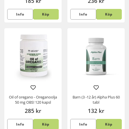
185 kr
236 kr
Info
Köp
Info
Köp
Oil of oregano - Oreganoolja
Barn (3 -12 år) Alpha Plus 60
50 mg OBS! 120 kapsl
tabl
285 kr
132 kr
Info
Köp
Info
Köp