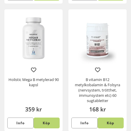
Holistic Mega B metylerad 90
B vitamin B12
kapsl
metylkobalamin & Folsyra
(nervsystem, trötthet,
immunsystem etc) 60
sugtabletter
359 kr
168 kr
Info
Köp
Info
Köp