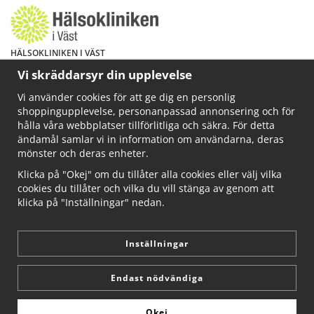
HÄLSOKLINIKEN I VÄST
Har du hälsoproblem? Fråga mig!
Vi skräddarsyr din upplevelse
Välkommen att maila mig på
Vi använder cookies för att ge dig en personlig
info@ahkliniken.se eller ring 070-622 85 65
shoppingupplevelse, personanpassad annonsering och för
Läs gärna mer på www.ahkliniken.se
hålla våra webbplatser tillförlitliga och säkra. För detta
ändamål samlar vi in information om användarna, deras
mönster och deras enheter.
Klicka på "Okej" om du tillåter alla cookies eller välj vilka
cookies du tillåter och vilka du vill stänga av genom att
klicka på "Inställningar" nedan.
Inställningar
Endast nödvändiga
Okej