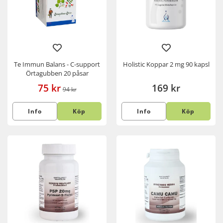
Te Immun Balans - C-support
Holistic Koppar 2 mg 90 kapsl
Örtagubben 20 påsar
75 kr
169 kr
94 kr
Info
Köp
Info
Köp