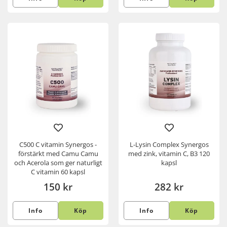
C500 C vitamin Synergos -
L-Lysin Complex Synergos
förstärkt med Camu Camu
med zink, vitamin C, B3 120
och Acerola som ger naturligt
kapsl
C vitamin 60 kapsl
150 kr
282 kr
Info
Köp
Info
Köp