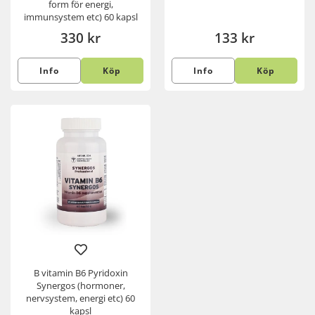
form för energi,
immunsystem etc) 60 kapsl
330 kr
133 kr
Info
Köp
Info
Köp
B vitamin B6 Pyridoxin
Synergos (hormoner,
nervsystem, energi etc) 60
kapsl