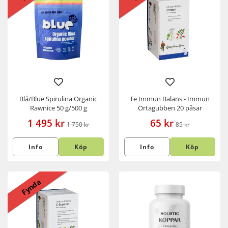
Blå/Blue Spirulina Organic
Te Immun Balans - Immun
Rawnice 50 g/500 g
Örtagubben 20 påsar
1 495 kr
65 kr
1 750 kr
85 kr
Info
Köp
Info
Köp
Fynda