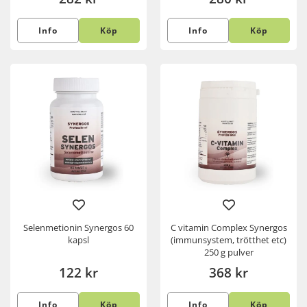
Info
Köp
Info
Köp
Selenmetionin Synergos 60
C vitamin Complex Synergos
kapsl
(immunsystem, trötthet etc)
250 g pulver
122 kr
368 kr
Info
Köp
Info
Köp