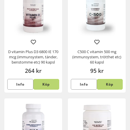
D vitamin Plus D3 6800 IE 170
C500 C vitamin 500 mg
mcg (immunsystem, tänder,
(immunsystem, trötthet etc)
benstomme etc) 90 kapsl
60 kapsl
264 kr
95 kr
Info
Köp
Info
Köp