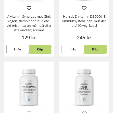
A vitamin Synergos med Zink
Holistic D vitamin D3 5000 IE
(ögon, slemhinnor, hud etc,
(immunsystem, ben, muskler
vid brist max tre mån därefter
etc) 90 veg. kapsl
Betakaroten) 60 kapsl
129 kr
245 kr
Info
Köp
Info
Köp