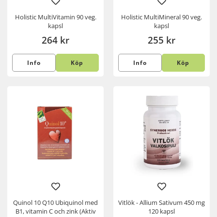
Holistic MultiVitamin 90 veg.
Holistic MultiMineral 90 veg.
kapsl
kapsl
264 kr
255 kr
Info
Köp
Info
Köp
Quinol 10 Q10 Ubiquinol med
Vitlök - Allium Sativum 450 mg
B1, vitamin C och zink (Aktiv
120 kapsl