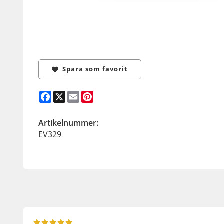
Spara som favorit
Facebook
X
Email
Pinterest
Artikelnummer:
EV329