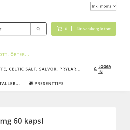
0
Din varukorg är tom!
TT, ÖRTER...
LOGGA
FE, CELTIC SALT, SALVOR, PRYLAR...
IN
TALLER...
🎁 PRESENTTIPS
 mg 60 kapsl