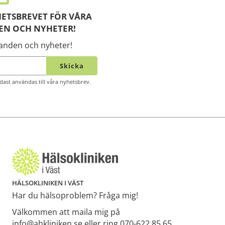
ETSBREVET FÖR VÅRA
EN OCH NYHETER!
danden och nyheter!
Skicka
ast användas till våra nyhetsbrev.
HÄLSOKLINIKEN I VÄST
Har du hälsoproblem? Fråga mig!
Välkommen att maila mig på
info@ahkliniken.se eller ring 070-622 85 65