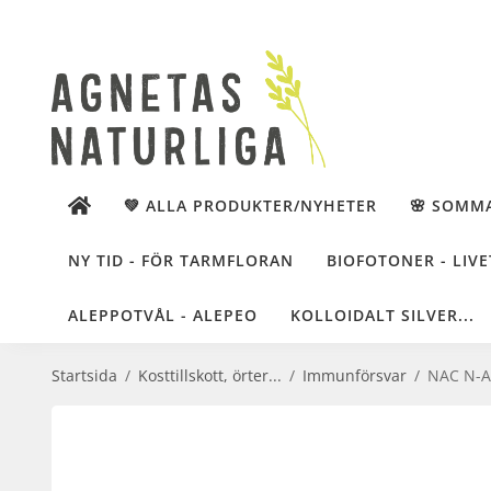
💚 ALLA PRODUKTER/NYHETER
🌸 SOMM
NY TID - FÖR TARMFLORAN
BIOFOTONER - LIVE
ALEPPOTVÅL - ALEPEO
KOLLOIDALT SILVER...
Startsida
/
Kosttillskott, örter...
/
Immunförsvar
/
NAC N-Ac